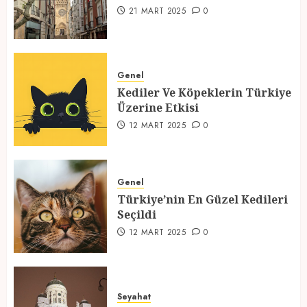
1
21 MART 2025
0
Kediler Ve Köpeklerin Türkiye
Üzerine Etkisi
Genel
Kediler Ve Köpeklerin Türkiye
12 MART 2025
0
Üzerine Etkisi
2
12 MART 2025
0
Türkiye’nin En Güzel Kedileri
Seçildi
Genel
Türkiye’nin En Güzel Kedileri
12 MART 2025
0
Seçildi
3
12 MART 2025
0
Türkiyede Gezilecek Yerler
Seyahat
1 MART 2025
0