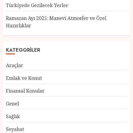
Türkiyede Gezilecek Yerler
Türkiye’nin En Güzel Kedileri
Seçildi
Ramazan Ayı 2025: Manevi Atmosfer ve Özel
12 MART 2025
0
Hazırlıklar
3
KATEGORILER
Türkiyede Gezilecek Yerler
Araçlar
1 MART 2025
0
4
Emlak ve Konut
Finansal Konular
Ramazan Ayı 2025: Manevi
Genel
Atmosfer ve Özel Hazırlıklar
28 ŞUBAT 2025
0
Sağlık
5
Seyahat