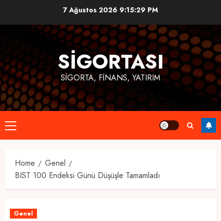
Skip
7 Ağustos 2026
9:15:29 PM
to
content
SIGORTASI
SIGORTA, FINANS, YATIRIM
Primary
Menu
Home
Genel
BIST 100 Endeksi Günü Düşüşle Tamamladı
Genel