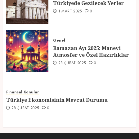
Türkiyede Gezilecek Yerler
4
1 MART 2025
0
Ramazan Ayı 2025: Manevi
Atmosfer ve Özel Hazırlıklar
Genel
Ramazan Ayı 2025: Manevi
28 ŞUBAT 2025
0
Atmosfer ve Özel Hazırlıklar
5
28 ŞUBAT 2025
0
Finansal Konular
Türkiye Ekonomisinin Mevcut Durumu
28 ŞUBAT 2025
0