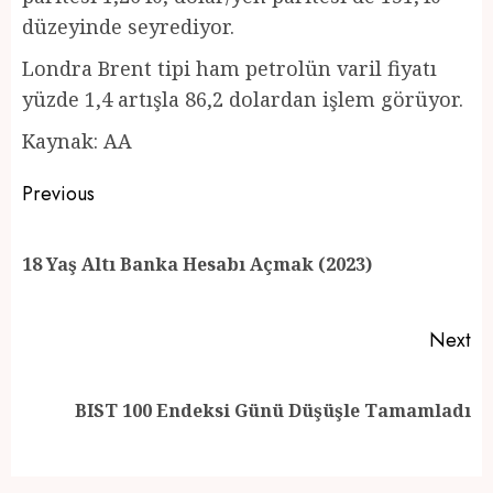
düzeyinde seyrediyor.
Londra Brent tipi ham petrolün varil fiyatı
yüzde 1,4 artışla 86,2 dolardan işlem görüyor.
Kaynak: AA
Post
Previous
navigation
Pr
18 Yaş Altı Banka Hesabı Açmak (2023)
po
Next
Next
BIST 100 Endeksi Günü Düşüşle Tamamladı
post: