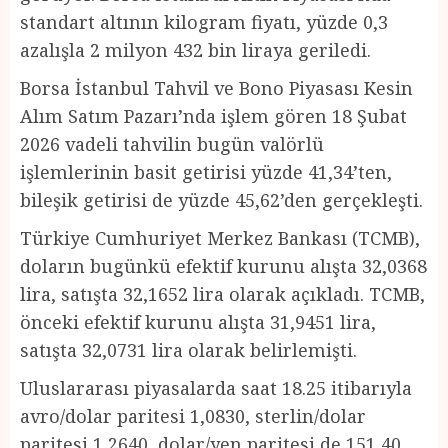
standart altının kilogram fiyatı, yüzde 0,3
azalışla 2 milyon 432 bin liraya geriledi.
Borsa İstanbul Tahvil ve Bono Piyasası Kesin
Alım Satım Pazarı’nda işlem gören 18 Şubat
2026 vadeli tahvilin bugün valörlü
işlemlerinin basit getirisi yüzde 41,34’ten,
bileşik getirisi de yüzde 45,62’den gerçekleşti.
Türkiye Cumhuriyet Merkez Bankası (TCMB),
doların bugünkü efektif kurunu alışta 32,0368
lira, satışta 32,1652 lira olarak açıkladı. TCMB,
önceki efektif kurunu alışta 31,9451 lira,
satışta 32,0731 lira olarak belirlemişti.
Uluslararası piyasalarda saat 18.25 itibarıyla
avro/dolar paritesi 1,0830, sterlin/dolar
paritesi 1,2640, dolar/yen paritesi de 151,40