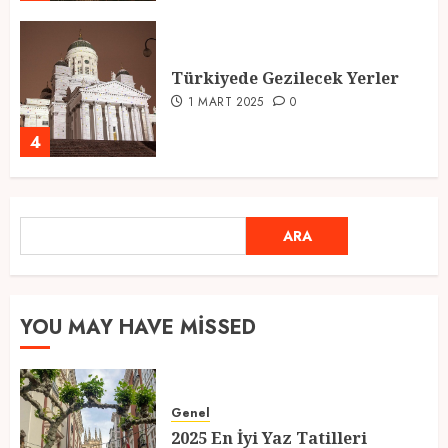
Türkiyede Gezilecek Yerler
1 MART 2025
0
4
Ramazan Ayı 2025: Manevi
ARA
ARA
Atmosfer ve Özel Hazırlıklar
28 ŞUBAT 2025
0
5
YOU MAY HAVE MISSED
2025 En İyi Yaz Tatilleri
Genel
21 MART 2025
0
2025 En İyi Yaz Tatilleri