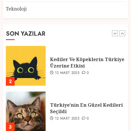
Teknoloji
2025 En İyi Yaz Tatilleri
21 MART 2025
0
SON YAZILAR
1
Kediler Ve Köpeklerin Türkiye
Üzerine Etkisi
12 MART 2025
0
2
Türkiye’nin En Güzel Kedileri
Seçildi
12 MART 2025
0
3