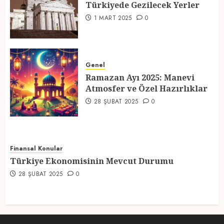
Türkiyede Gezilecek Yerler
4
1 MART 2025
0
Ramazan Ayı 2025: Manevi
Atmosfer ve Özel Hazırlıklar
Genel
Ramazan Ayı 2025: Manevi
28 ŞUBAT 2025
0
Atmosfer ve Özel Hazırlıklar
5
28 ŞUBAT 2025
0
Finansal Konular
Türkiye Ekonomisinin Mevcut Durumu
28 ŞUBAT 2025
0