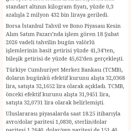
standart altının kilogram fiyatı, yüzde 0,3
azalışla 2 milyon 432 bin liraya geriledi.
Borsa İstanbul Tahvil ve Bono Piyasası Kesin
Alım Satım Pazarı’nda işlem gören 18 Şubat
2026 vadeli tahvilin bugün valörlü
işlemlerinin basit getirisi yüzde 41,34’ten,
bileşik getirisi de yüzde 45,62’den gerçekleşti.
Türkiye Cumhuriyet Merkez Bankası (TCMB),
doların bugünkü efektif kurunu alışta 32,0368
lira, satışta 32,1652 lira olarak açıkladı. TCMB,
önceki efektif kurunu alışta 31,9451 lira,
satışta 32,0731 lira olarak belirlemişti.
Uluslararası piyasalarda saat 18.25 itibarıyla
avro/dolar paritesi 1,0830, sterlin/dolar
paritesi 1,2640, dolar/yen paritesi de 151,40