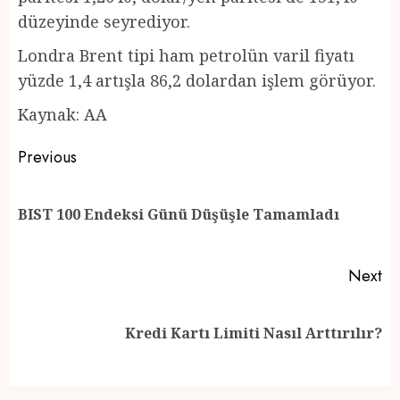
düzeyinde seyrediyor.
Londra Brent tipi ham petrolün varil fiyatı
yüzde 1,4 artışla 86,2 dolardan işlem görüyor.
Kaynak: AA
Post
Previous
navigation
Pr
BIST 100 Endeksi Günü Düşüşle Tamamladı
po
Next
Next
Kredi Kartı Limiti Nasıl Arttırılır?
post: