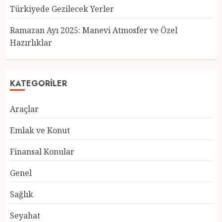
Türkiyede Gezilecek Yerler
Türkiye’nin En Güzel Kedileri
Seçildi
Ramazan Ayı 2025: Manevi Atmosfer ve Özel
12 MART 2025
0
Hazırlıklar
3
KATEGORILER
Türkiyede Gezilecek Yerler
Araçlar
1 MART 2025
0
4
Emlak ve Konut
Finansal Konular
Ramazan Ayı 2025: Manevi
Genel
Atmosfer ve Özel Hazırlıklar
28 ŞUBAT 2025
0
Sağlık
5
Seyahat