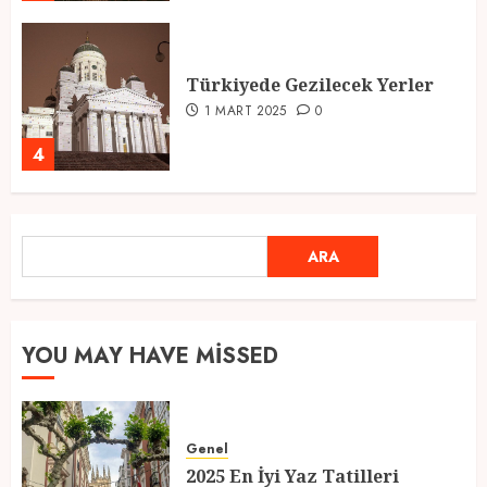
Türkiyede Gezilecek Yerler
1 MART 2025
0
4
Ramazan Ayı 2025: Manevi
ARA
ARA
Atmosfer ve Özel Hazırlıklar
28 ŞUBAT 2025
0
5
YOU MAY HAVE MISSED
2025 En İyi Yaz Tatilleri
Genel
21 MART 2025
0
2025 En İyi Yaz Tatilleri