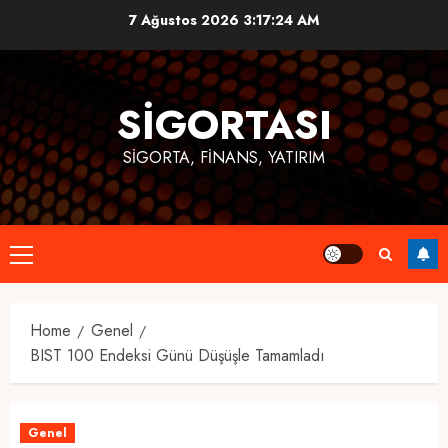
Skip
7 Ağustos 2026
3:17:25 AM
to
content
SIGORTASI
SIGORTA, FINANS, YATIRIM
Primary
Menu
Home
Genel
BIST 100 Endeksi Günü Düşüşle Tamamladı
Genel