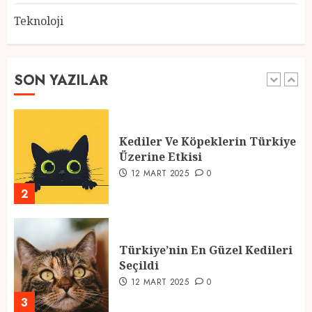
Teknoloji
2025 En İyi Yaz Tatilleri
21 MART 2025
0
SON YAZILAR
1
Kediler Ve Köpeklerin Türkiye
Üzerine Etkisi
12 MART 2025
0
2
Türkiye’nin En Güzel Kedileri
Seçildi
12 MART 2025
0
3