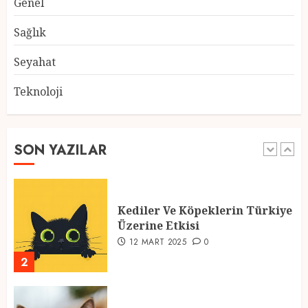
Genel
Atmosfer ve Özel Hazırlıklar
28 ŞUBAT 2025
0
Sağlık
5
Seyahat
Teknoloji
2025 En İyi Yaz Tatilleri
21 MART 2025
0
SON YAZILAR
1
Kediler Ve Köpeklerin Türkiye
Üzerine Etkisi
12 MART 2025
0
2