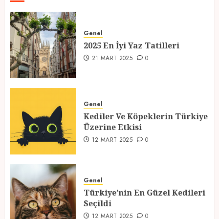
2025 En İyi Yaz Tatilleri
Genel
21 MART 2025
0
2025 En İyi Yaz Tatilleri
1
21 MART 2025
0
Kediler Ve Köpeklerin Türkiye
Üzerine Etkisi
Genel
Kediler Ve Köpeklerin Türkiye
12 MART 2025
0
Üzerine Etkisi
2
12 MART 2025
0
Türkiye’nin En Güzel Kedileri
Seçildi
Genel
Türkiye’nin En Güzel Kedileri
12 MART 2025
0
Seçildi
3
12 MART 2025
0