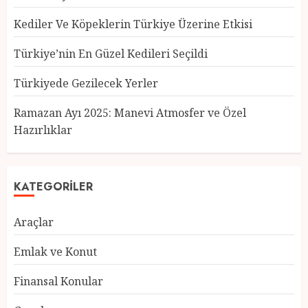
Kediler Ve Köpeklerin Türkiye Üzerine Etkisi
Türkiye’nin En Güzel Kedileri Seçildi
Türkiyede Gezilecek Yerler
Türkiye’nin En Güzel Kedileri
Seçildi
Ramazan Ayı 2025: Manevi Atmosfer ve Özel
12 MART 2025
0
Hazırlıklar
3
KATEGORILER
Türkiyede Gezilecek Yerler
Araçlar
1 MART 2025
0
4
Emlak ve Konut
Finansal Konular
Ramazan Ayı 2025: Manevi