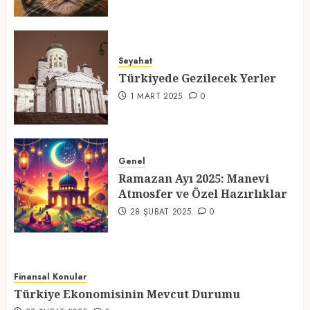
Türkiyede Gezilecek Yerler
Seyahat
1 MART 2025
0
Türkiyede Gezilecek Yerler
4
1 MART 2025
0
Ramazan Ayı 2025: Manevi
Atmosfer ve Özel Hazırlıklar
Genel
Ramazan Ayı 2025: Manevi
28 ŞUBAT 2025
0
Atmosfer ve Özel Hazırlıklar
5
28 ŞUBAT 2025
0
Finansal Konular
Türkiye Ekonomisinin Mevcut Durumu