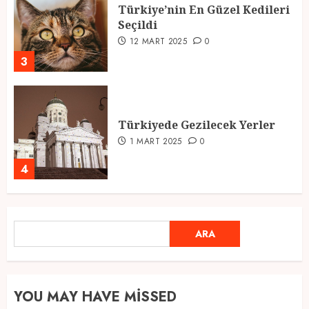
Türkiye’nin En Güzel Kedileri
Seçildi
12 MART 2025
0
3
Türkiyede Gezilecek Yerler
1 MART 2025
0
4
Ramazan Ayı 2025: Manevi
ARA
ARA
Atmosfer ve Özel Hazırlıklar
28 ŞUBAT 2025
0
5
YOU MAY HAVE MISSED