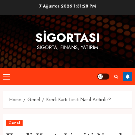
Skip
7 Ağustos 2026
1:31:29 PM
to
content
SIGORTASI
SIGORTA, FINANS, YATIRIM
Primary
Menu
Home
Genel
Kredi Kartı Limiti Nasıl Arttırılır?
Genel