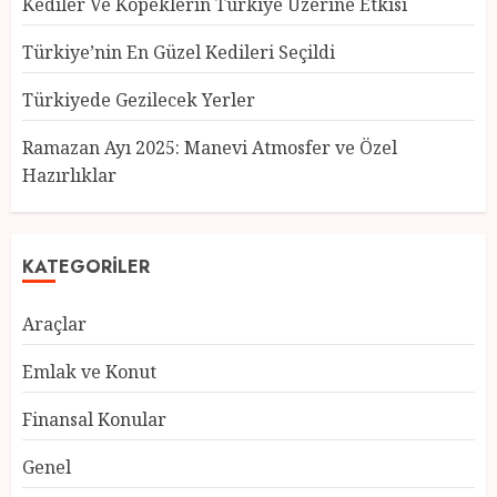
Kediler Ve Köpeklerin Türkiye Üzerine Etkisi
Türkiye’nin En Güzel Kedileri Seçildi
Türkiyede Gezilecek Yerler
Türkiye’nin En Güzel Kedileri
Seçildi
Ramazan Ayı 2025: Manevi Atmosfer ve Özel
12 MART 2025
0
Hazırlıklar
3
KATEGORILER
Türkiyede Gezilecek Yerler
Araçlar
1 MART 2025
0
4
Emlak ve Konut
Finansal Konular
Ramazan Ayı 2025: Manevi
Genel
Atmosfer ve Özel Hazırlıklar