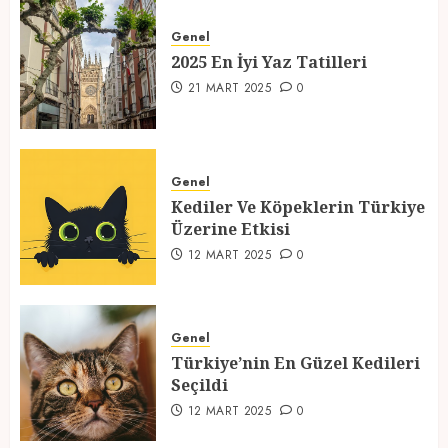
2025 En İyi Yaz Tatilleri
Genel
21 MART 2025
0
2025 En İyi Yaz Tatilleri
1
21 MART 2025
0
Kediler Ve Köpeklerin Türkiye
Üzerine Etkisi
Genel
Kediler Ve Köpeklerin Türkiye
12 MART 2025
0
Üzerine Etkisi
2
12 MART 2025
0
Türkiye’nin En Güzel Kedileri
Seçildi
Genel
Türkiye’nin En Güzel Kedileri
12 MART 2025
0
Seçildi
3
12 MART 2025
0