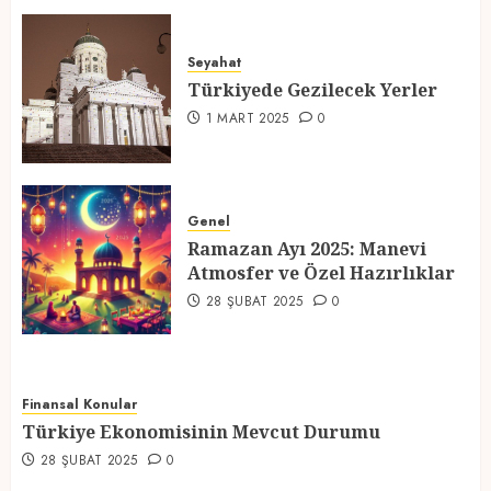
Türkiyede Gezilecek Yerler
Seyahat
1 MART 2025
0
Türkiyede Gezilecek Yerler
4
1 MART 2025
0
Ramazan Ayı 2025: Manevi
Atmosfer ve Özel Hazırlıklar
Genel
Ramazan Ayı 2025: Manevi
28 ŞUBAT 2025
0
Atmosfer ve Özel Hazırlıklar
5
28 ŞUBAT 2025
0
Finansal Konular
Türkiye Ekonomisinin Mevcut Durumu
28 ŞUBAT 2025
0