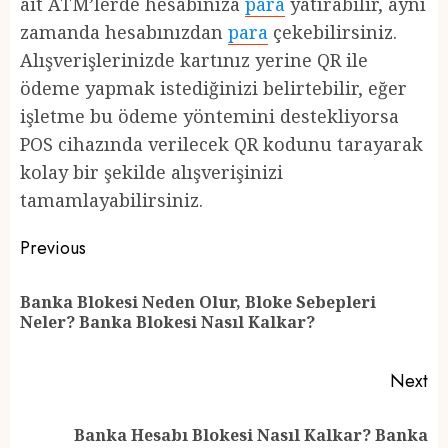
ait ATM’lerde hesabınıza
para
yatırabilir, aynı
zamanda hesabınızdan
para
çekebilirsiniz.
Alışverişlerinizde kartınız yerine QR ile
ödeme yapmak istediğinizi belirtebilir, eğer
işletme bu ödeme yöntemini destekliyorsa
POS cihazında verilecek QR kodunu tarayarak
kolay bir şekilde alışverişinizi
tamamlayabilirsiniz.
Post
Previous
navigation
Banka Blokesi Neden Olur, Bloke Sebepleri
Pr
Neler? Banka Blokesi Nasıl Kalkar?
po
Next
Banka Hesabı Blokesi Nasıl Kalkar? Banka
Next