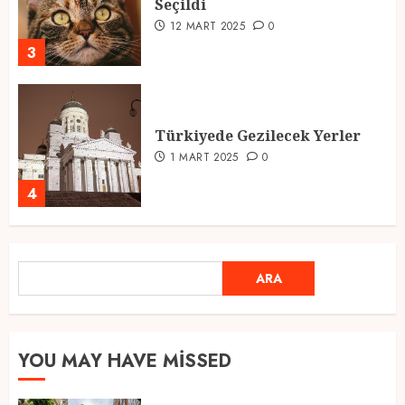
Seçildi
12 MART 2025
0
3
Türkiyede Gezilecek Yerler
1 MART 2025
0
4
Ramazan Ayı 2025: Manevi
ARA
ARA
Atmosfer ve Özel Hazırlıklar
28 ŞUBAT 2025
0
5
YOU MAY HAVE MISSED