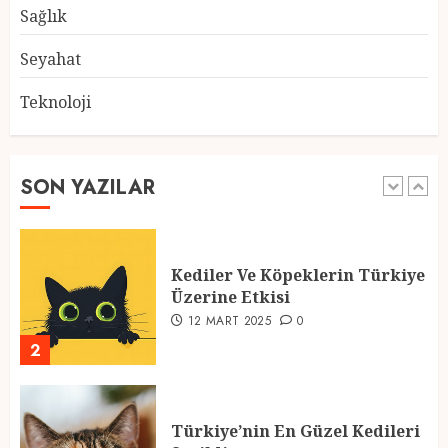
28 ŞUBAT 2025
0
Sağlık
5
Seyahat
Teknoloji
2025 En İyi Yaz Tatilleri
21 MART 2025
0
SON YAZILAR
1
Kediler Ve Köpeklerin Türkiye
Üzerine Etkisi
12 MART 2025
0
2
Türkiye’nin En Güzel Kedileri