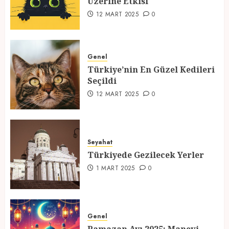
Üzerine Etkisi
2
12 MART 2025
0
Türkiye’nin En Güzel Kedileri
Seçildi
Genel
Türkiye’nin En Güzel Kedileri
12 MART 2025
0
Seçildi
3
12 MART 2025
0
Türkiyede Gezilecek Yerler
Seyahat
1 MART 2025
0
Türkiyede Gezilecek Yerler
4
1 MART 2025
0
Ramazan Ayı 2025: Manevi
Atmosfer ve Özel Hazırlıklar
Genel
28 ŞUBAT 2025
0