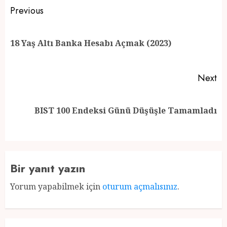
Post
Previous
navigation
Pr
18 Yaş Altı Banka Hesabı Açmak (2023)
po
Next
Next
BIST 100 Endeksi Günü Düşüşle Tamamladı
post:
Bir yanıt yazın
Yorum yapabilmek için
oturum açmalısınız
.