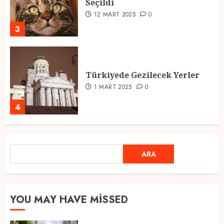
Seçildi
12 MART 2025
0
3
Türkiyede Gezilecek Yerler
1 MART 2025
0
4
Ramazan Ayı 2025: Manevi
ARA
ARA
Atmosfer ve Özel Hazırlıklar
28 ŞUBAT 2025
0
5
YOU MAY HAVE MISSED