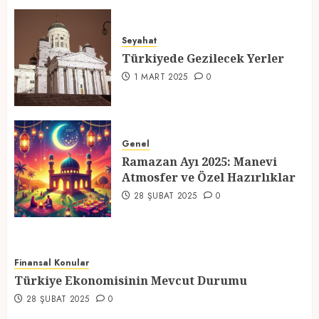
Türkiyede Gezilecek Yerler
Seyahat
1 MART 2025
0
Türkiyede Gezilecek Yerler
4
1 MART 2025
0
Ramazan Ayı 2025: Manevi
Atmosfer ve Özel Hazırlıklar
Genel
Ramazan Ayı 2025: Manevi
28 ŞUBAT 2025
0
Atmosfer ve Özel Hazırlıklar
5
28 ŞUBAT 2025
0
Finansal Konular
Türkiye Ekonomisinin Mevcut Durumu
28 ŞUBAT 2025
0