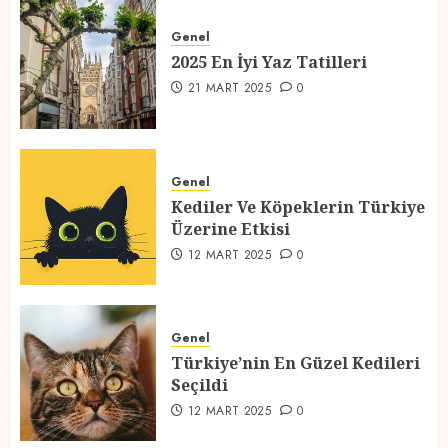
2025 En İyi Yaz Tatilleri
Genel
21 MART 2025
0
2025 En İyi Yaz Tatilleri
1
21 MART 2025
0
Kediler Ve Köpeklerin Türkiye
Üzerine Etkisi
Genel
Kediler Ve Köpeklerin Türkiye
12 MART 2025
0
Üzerine Etkisi
2
12 MART 2025
0
Türkiye’nin En Güzel Kedileri
Seçildi
Genel
Türkiye’nin En Güzel Kedileri
12 MART 2025
0
Seçildi
3
12 MART 2025
0