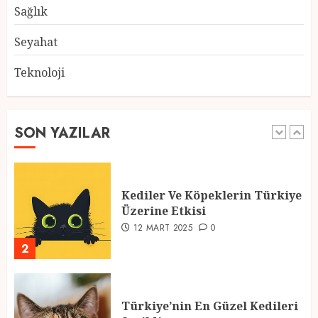
28 ŞUBAT 2025
0
Sağlık
5
Seyahat
Teknoloji
2025 En İyi Yaz Tatilleri
21 MART 2025
0
SON YAZILAR
1
Kediler Ve Köpeklerin Türkiye
Üzerine Etkisi
12 MART 2025
0
2
Türkiye’nin En Güzel Kedileri