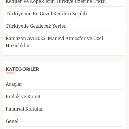
Kediler Ve Köpeklerin Türkiye Üzerine Etkisi
Türkiye’nin En Güzel Kedileri Seçildi
Türkiyede Gezilecek Yerler
Türkiye’nin En Güzel Kedileri
Seçildi
Ramazan Ayı 2025: Manevi Atmosfer ve Özel
12 MART 2025
0
Hazırlıklar
3
KATEGORILER
Türkiyede Gezilecek Yerler
Araçlar
1 MART 2025
0
4
Emlak ve Konut
Finansal Konular
Ramazan Ayı 2025: Manevi
Genel
Atmosfer ve Özel Hazırlıklar