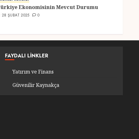
2
ürkiye Ekonomisinin Mevcut Durumu
28 ŞUBAT 2025
0
Genel
Türkiye’nin En Güzel
Kedileri Seçildi
12 MART 2025
0
3
FAYDALI LINKLER
Yatırım ve Finans
Seyahat
Türkiyede Gezilecek
Güvenilir Kaynakça
Yerler
1 MART 2025
0
4
Genel
Ramazan Ayı 2025:
Manevi Atmosfer ve Özel