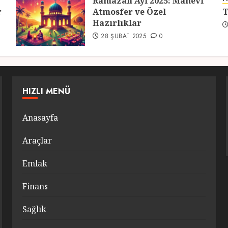
Ramazan Ayı 2025: Manevi
r
Atmosfer ve Özel
T
Hazırlıklar
28 ŞUBAT 2025
0
HIZLI MENÜ
Anasayfa
Araçlar
Emlak
Finans
Sağlık