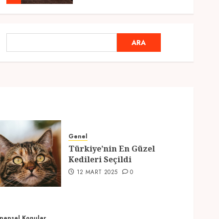
Genel
Ramazan Ayı 2025:
ARA
ARA
Manevi Atmosfer ve Özel
Hazırlıklar
28 ŞUBAT 2025
0
5
Genel
2025 En İyi Yaz Tatilleri
21 MART 2025
0
Genel
Türkiye’nin En Güzel
1
Kedileri Seçildi
12 MART 2025
0
Genel
Kediler Ve Köpeklerin
Türkiye Üzerine Etkisi
12 MART 2025
0
inansal Konular