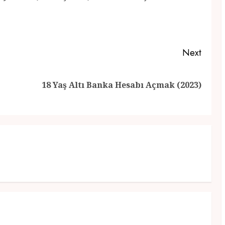
Next
Previous
Next
18 Yaş Altı Banka Hesabı Açmak (2023)
post:
post: