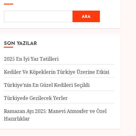
ARA
SON YAZILAR
2025 En İyi Yaz Tatilleri
Kediler Ve Köpeklerin Türkiye Üzerine Etkisi
Türkiye’nin En Güzel Kedileri Seçildi
Genel
Türkiyede Gezilecek Yerler
Türkiye’nin En Güzel
Kedileri Seçildi
Ramazan Ayı 2025: Manevi Atmosfer ve Özel
12 MART 2025
0
Hazırlıklar
3