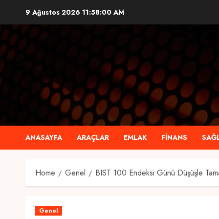
Skip
9 Ağustos 2026
11:58:00 AM
to
content
ANASAYFA
ARAÇLAR
EMLAK
FINANS
SAĞL
Home
Genel
BIST 100 Endeksi Günü Düşüşle Tam
Genel