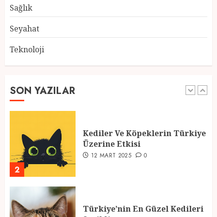
28 ŞUBAT 2025
0
Sağlık
5
Seyahat
Teknoloji
2025 En İyi Yaz Tatilleri
21 MART 2025
0
SON YAZILAR
1
Kediler Ve Köpeklerin Türkiye
Üzerine Etkisi
12 MART 2025
0
2
Türkiye’nin En Güzel Kedileri