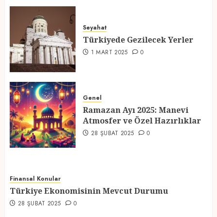
Türkiyede Gezilecek Yerler
Seyahat
1 MART 2025
0
Türkiyede Gezilecek Yerler
4
1 MART 2025
0
Ramazan Ayı 2025: Manevi
Atmosfer ve Özel Hazırlıklar
Genel
Ramazan Ayı 2025: Manevi
28 ŞUBAT 2025
0
Atmosfer ve Özel Hazırlıklar
5
28 ŞUBAT 2025
0
Finansal Konular
Türkiye Ekonomisinin Mevcut Durumu
28 ŞUBAT 2025
0