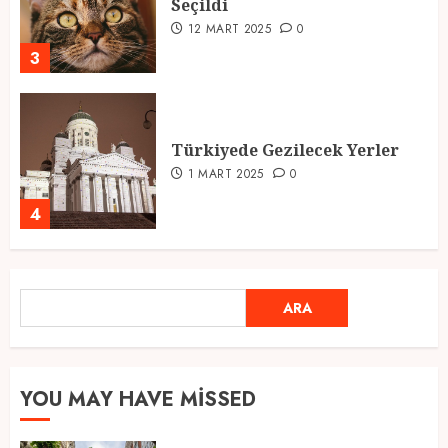
Seçildi
12 MART 2025
0
3
Türkiyede Gezilecek Yerler
1 MART 2025
0
4
Ramazan Ayı 2025: Manevi
ARA
ARA
Atmosfer ve Özel Hazırlıklar
28 ŞUBAT 2025
0
5
YOU MAY HAVE MISSED