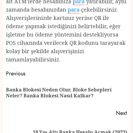
ait ATM’lerde hesabınıza
para
yatırabilir, aynı
zamanda hesabınızdan
para
çekebilirsiniz.
Alışverişlerinizde kartınız yerine QR ile
ödeme yapmak istediğinizi belirtebilir, eğer
işletme bu ödeme yöntemini destekliyorsa
POS cihazında verilecek QR kodunu tarayarak
kolay bir şekilde alışverişinizi
tamamlayabilirsiniz.
Post
Previous
navigation
Banka Blokesi Neden Olur, Bloke Sebepleri
Pr
Neler? Banka Blokesi Nasıl Kalkar?
po
Next
Next
18 Yaş Altı Banka Hesabı Açmak (2023)