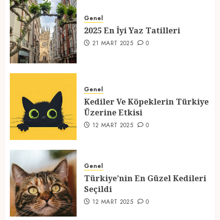
2025 En İyi Yaz Tatilleri
Genel
21 MART 2025
0
2025 En İyi Yaz Tatilleri
1
21 MART 2025
0
Kediler Ve Köpeklerin Türkiye
Üzerine Etkisi
Genel
Kediler Ve Köpeklerin Türkiye
12 MART 2025
0
Üzerine Etkisi
2
12 MART 2025
0
Türkiye’nin En Güzel Kedileri
Seçildi
Genel
Türkiye’nin En Güzel Kedileri
12 MART 2025
0
Seçildi
3
12 MART 2025
0