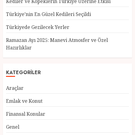
Kediler Ve Köpeklerin Türkiye Üzerine Etkisi
Türkiye’nin En Güzel Kedileri Seçildi
Türkiyede Gezilecek Yerler
Türkiye’nin En Güzel Kedileri
Seçildi
Ramazan Ayı 2025: Manevi Atmosfer ve Özel
12 MART 2025
0
Hazırlıklar
3
KATEGORILER
Türkiyede Gezilecek Yerler
Araçlar
1 MART 2025
0
4
Emlak ve Konut
Finansal Konular
Ramazan Ayı 2025: Manevi
Genel
Atmosfer ve Özel Hazırlıklar