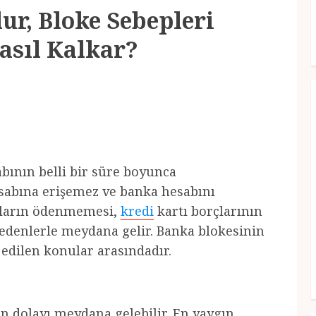
ur, Bloke Sebepleri
asıl Kalkar?
bının belli bir süre boyunca
abına erişemez ve banka hesabını
rçların ödenmemesi,
kredi
kartı borçlarının
nedenlerle meydana gelir. Banka blokesinin
 edilen konular arasındadır.
den dolayı meydana gelebilir. En yaygın