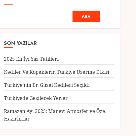
ARA
SON YAZILAR
2025 En İyi Yaz Tatilleri
Kediler Ve Köpeklerin Türkiye Üzerine Etkisi
Türkiye’nin En Güzel Kedileri Seçildi
Genel
Türkiyede Gezilecek Yerler
Türkiye’nin En Güzel
Kedileri Seçildi
Ramazan Ayı 2025: Manevi Atmosfer ve Özel
12 MART 2025
0
Hazırlıklar
3