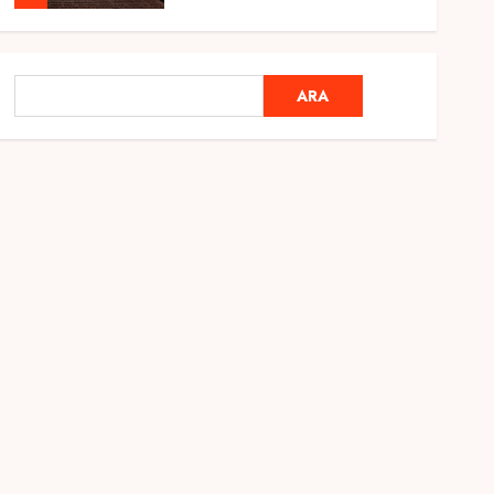
Genel
Ramazan Ayı 2025:
ARA
ARA
Manevi Atmosfer ve Özel
Hazırlıklar
28 ŞUBAT 2025
0
5
Genel
2025 En İyi Yaz Tatilleri
21 MART 2025
0
1
Genel
Kediler Ve Köpeklerin
Türkiye Üzerine Etkisi
12 MART 2025
0