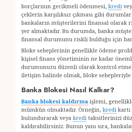
borçlarının gecikmeli ödenmesi,
kredi
ve
çeklerin karşılıksız çıkması gibi durumlar
bankaların müşterilerini finansal olarak r
yer almaktadır. Bu durumda, banka müşter
finansal durumunu riskli bulduğu için ban
Bloke sebeplerinin genellikle ödeme problem
kişisel finans yönetiminin ne kadar önem
durumunuzu düzenli olarak kontrol etmek
iletişim halinde olmak, bloke sebepleriyle k
Banka Blokesi Nasıl Kalkar?
Banka blokesi kaldırma
işlemi, genellik
mümkün olmaktadır. Örneğin,
kredi
kartı 
bulundurarak veya
kredi
taksitlerinizi dü
kaldırabilirsiniz. Bunun yanı sıra, bankala