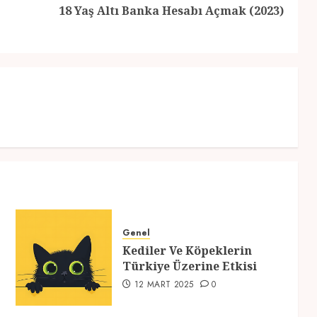
Previous
Next
18 Yaş Altı Banka Hesabı Açmak (2023)
post:
post:
Genel
Kediler Ve Köpeklerin
Türkiye Üzerine Etkisi
12 MART 2025
0