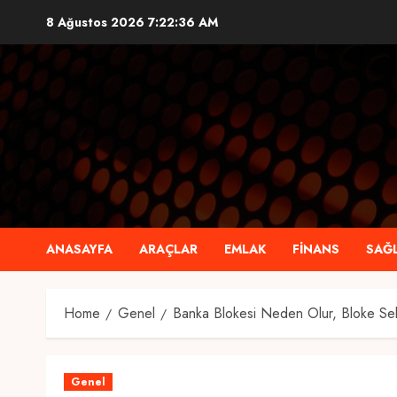
Skip
8 Ağustos 2026
7:22:37 AM
to
content
ANASAYFA
ARAÇLAR
EMLAK
FINANS
SAĞL
Home
Genel
Banka Blokesi Neden Olur, Bloke Seb
Genel