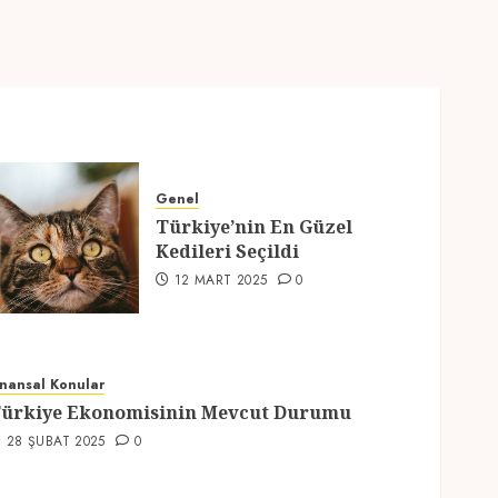
Hazırlıklar
28 ŞUBAT 2025
0
5
Genel
Türkiye’nin En Güzel
Kedileri Seçildi
12 MART 2025
0
inansal Konular
ürkiye Ekonomisinin Mevcut Durumu
28 ŞUBAT 2025
0