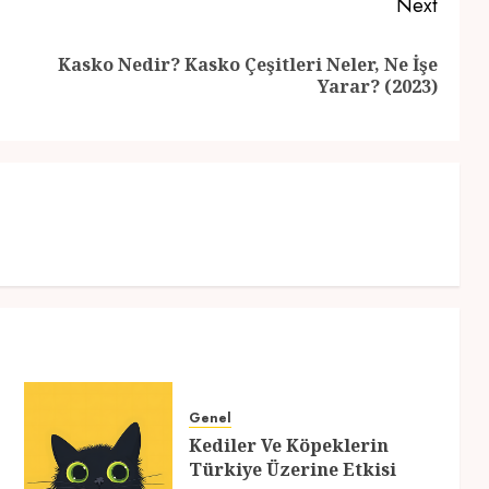
Next
Kasko Nedir? Kasko Çeşitleri Neler, Ne İşe
Previous
Next
Yarar? (2023)
post:
post:
Genel
Kediler Ve Köpeklerin
Türkiye Üzerine Etkisi