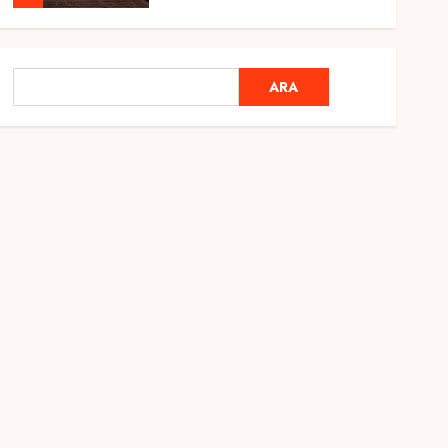
Genel
Ramazan Ayı 2025:
ARA
ARA
Manevi Atmosfer ve Özel
Hazırlıklar
28 ŞUBAT 2025
0
5
Genel
2025 En İyi Yaz Tatilleri
21 MART 2025
0
1
Genel
Kediler Ve Köpeklerin
Türkiye Üzerine Etkisi
12 MART 2025
0