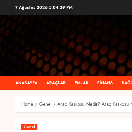
Skip
7 Ağustos 2026
5:04:30 PM
to
content
ANASAYFA
ARAÇLAR
EMLAK
FINANS
SAĞL
Home
Genel
Araç Kaskosu Nedir? Araç Kaskosu N
Genel