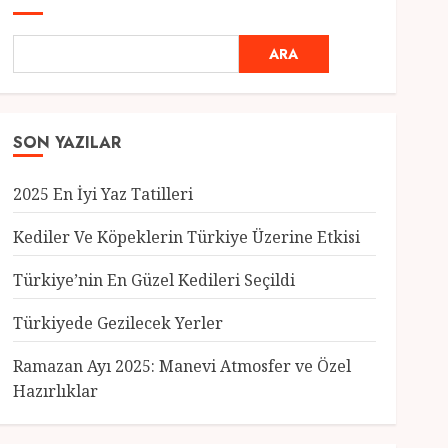
ARA
SON YAZILAR
2025 En İyi Yaz Tatilleri
Kediler Ve Köpeklerin Türkiye Üzerine Etkisi
Türkiye’nin En Güzel Kedileri Seçildi
Genel
Türkiyede Gezilecek Yerler
Türkiye’nin En Güzel
Kedileri Seçildi
Ramazan Ayı 2025: Manevi Atmosfer ve Özel
12 MART 2025
0
Hazırlıklar
3