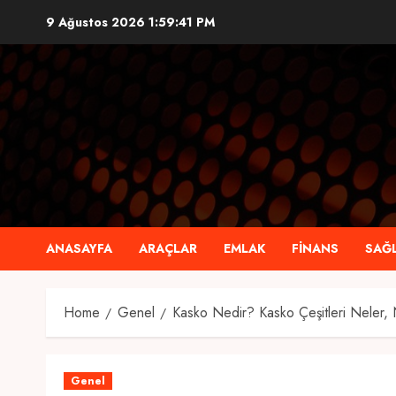
Skip
9 Ağustos 2026
1:59:42 PM
to
content
ANASAYFA
ARAÇLAR
EMLAK
FINANS
SAĞL
Home
Genel
Kasko Nedir? Kasko Çeşitleri Neler,
Genel