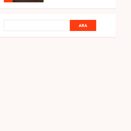
Genel
Ramazan Ayı 2025:
ARA
ARA
Manevi Atmosfer ve Özel
Hazırlıklar
28 ŞUBAT 2025
0
5
Genel
2025 En İyi Yaz Tatilleri
21 MART 2025
0
1
Genel
Kediler Ve Köpeklerin
Türkiye Üzerine Etkisi
12 MART 2025
0