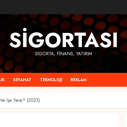
SIGORTASI
SIGORTA, FINANS, YATIRIM
IK
SEYAHAT
TEKNOLOJI
REKLAM
 Ne İşe Yarar? (2023)