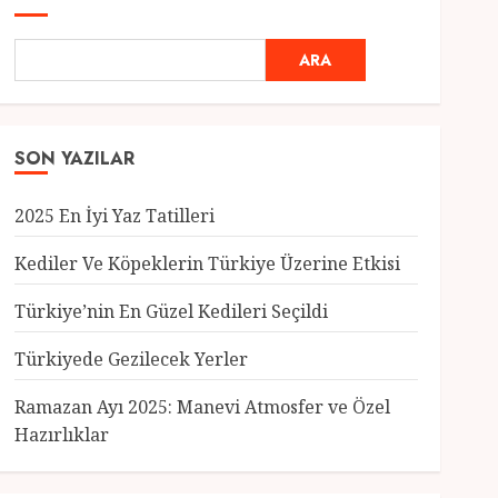
ARA
SON YAZILAR
2025 En İyi Yaz Tatilleri
Kediler Ve Köpeklerin Türkiye Üzerine Etkisi
Türkiye’nin En Güzel Kedileri Seçildi
Genel
Türkiyede Gezilecek Yerler
Türkiye’nin En Güzel
Kedileri Seçildi
Ramazan Ayı 2025: Manevi Atmosfer ve Özel
12 MART 2025
0
Hazırlıklar
3