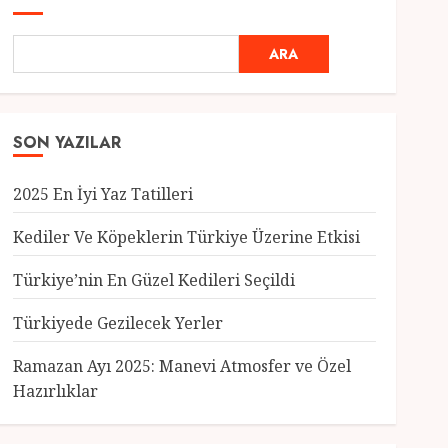
ARA
SON YAZILAR
2025 En İyi Yaz Tatilleri
Kediler Ve Köpeklerin Türkiye Üzerine Etkisi
Türkiye’nin En Güzel Kedileri Seçildi
Genel
Türkiyede Gezilecek Yerler
Türkiye’nin En Güzel
Kedileri Seçildi
Ramazan Ayı 2025: Manevi Atmosfer ve Özel
12 MART 2025
0
Hazırlıklar
3