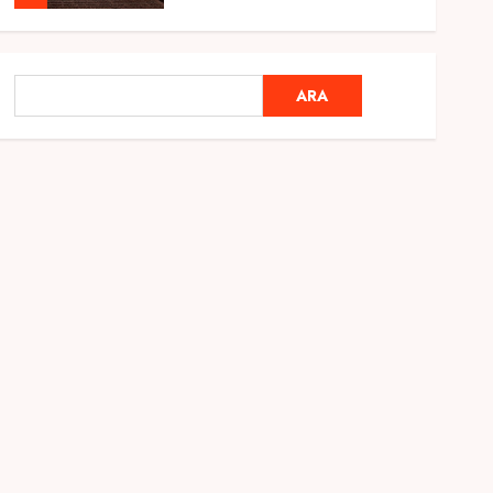
Genel
Ramazan Ayı 2025:
ARA
ARA
Manevi Atmosfer ve Özel
Hazırlıklar
28 ŞUBAT 2025
0
5
Genel
2025 En İyi Yaz Tatilleri
21 MART 2025
0
1
Genel
Kediler Ve Köpeklerin
Türkiye Üzerine Etkisi
12 MART 2025
0