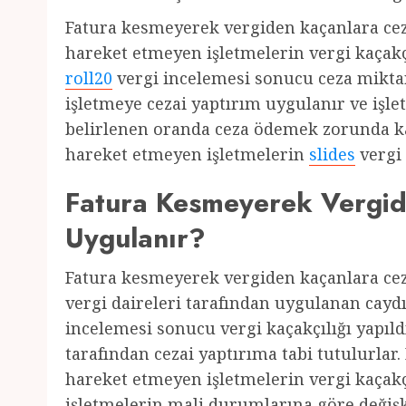
Fatura kesmeyerek vergiden kaçanlara ce
hareket etmeyen işletmelerin vergi kaçakçı
roll20
vergi incelemesi sonucu ceza miktarı
işletmeye cezai yaptırım uygulanır ve işle
belirlenen oranda ceza ödemek zorunda ka
hareket etmeyen işletmelerin
slides
vergi 
Fatura Kesmeyerek Vergid
Uygulanır?
Fatura kesmeyerek vergiden kaçanlara ce
vergi daireleri tarafından uygulanan caydı
incelemesi sonucu vergi kaçakçılığı yapıldı
tarafından cezai yaptırıma tabi tutulurlar
hareket etmeyen işletmelerin vergi kaçakç
işletmelerin mali durumlarına göre değişke