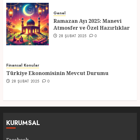
Ramazan Ayı 2025: Manevi
Atmosfer ve Özel Hazırlıklar
Genel
Ramazan Ayı 2025: Manevi
28 ŞUBAT 2025
0
Atmosfer ve Özel Hazırlıklar
5
28 ŞUBAT 2025
0
Finansal Konular
Türkiye Ekonomisinin Mevcut Durumu
28 ŞUBAT 2025
0
KURUMSAL