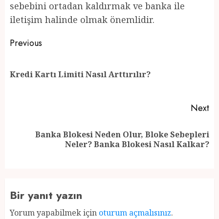
sebebini ortadan kaldırmak ve banka ile
iletişim halinde olmak önemlidir.
Post
Previous
navigation
Pr
Kredi Kartı Limiti Nasıl Arttırılır?
po
Next
Banka Blokesi Neden Olur, Bloke Sebepleri
Next
Neler? Banka Blokesi Nasıl Kalkar?
post:
Bir yanıt yazın
Yorum yapabilmek için
oturum açmalısınız
.