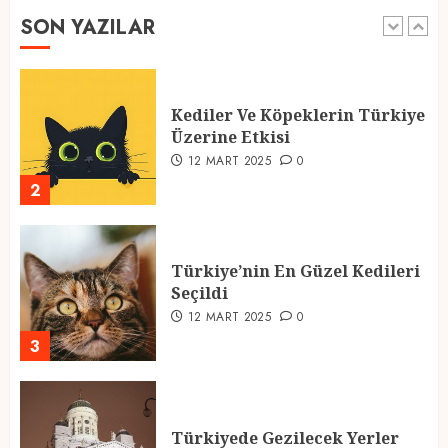
SON YAZILAR
1
Kediler Ve Köpeklerin Türkiye
Üzerine Etkisi
12 MART 2025
0
2
Türkiye’nin En Güzel Kedileri
Seçildi
12 MART 2025
0
3
Türkiyede Gezilecek Yerler