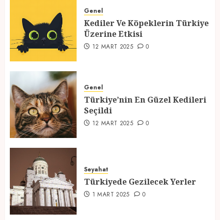
Üzerine Etkisi
Genel
Kediler Ve Köpeklerin Türkiye
12 MART 2025
0
Üzerine Etkisi
2
12 MART 2025
0
Türkiye’nin En Güzel Kedileri
Seçildi
Genel
Türkiye’nin En Güzel Kedileri
12 MART 2025
0
Seçildi
3
12 MART 2025
0
Türkiyede Gezilecek Yerler
Seyahat
1 MART 2025
0
Türkiyede Gezilecek Yerler
4
1 MART 2025
0