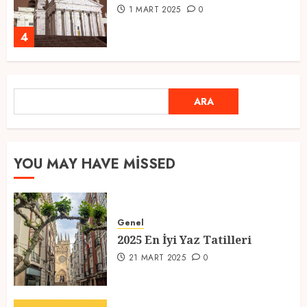
1 MART 2025
0
4
Ramazan Ayı 2025: Manevi
ARA
ARA
Atmosfer ve Özel Hazırlıklar
28 ŞUBAT 2025
0
5
YOU MAY HAVE MISSED
2025 En İyi Yaz Tatilleri
Genel
21 MART 2025
0
2025 En İyi Yaz Tatilleri
1
21 MART 2025
0
Kediler Ve Köpeklerin Türkiye