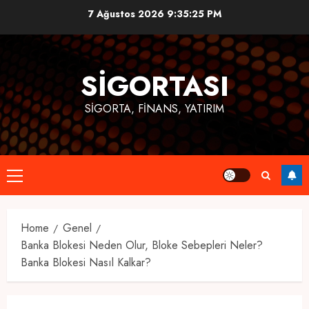
Skip
7 Ağustos 2026
9:35:26 PM
to
content
SIGORTASI
SIGORTA, FINANS, YATIRIM
Primary
Menu
Home
Genel
Banka Blokesi Neden Olur, Bloke Sebepleri Neler?
Banka Blokesi Nasıl Kalkar?