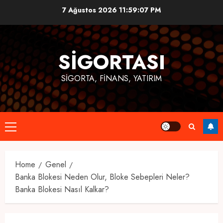
Skip
7 Ağustos 2026
11:59:07 PM
to
content
SIGORTASI
SIGORTA, FINANS, YATIRIM
Primary
Menu
Home
Genel
Banka Blokesi Neden Olur, Bloke Sebepleri Neler?
Banka Blokesi Nasıl Kalkar?