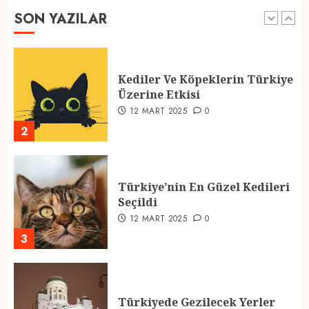
SON YAZILAR
1
Kediler Ve Köpeklerin Türkiye
Üzerine Etkisi
12 MART 2025
0
2
Türkiye’nin En Güzel Kedileri
Seçildi
12 MART 2025
0
3
Türkiyede Gezilecek Yerler