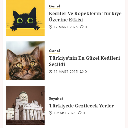
Üzerine Etkisi
Genel
Kediler Ve Köpeklerin Türkiye
12 MART 2025
0
Üzerine Etkisi
2
12 MART 2025
0
Türkiye’nin En Güzel Kedileri
Seçildi
Genel
Türkiye’nin En Güzel Kedileri
12 MART 2025
0
Seçildi
3
12 MART 2025
0
Türkiyede Gezilecek Yerler
Seyahat
1 MART 2025
0
Türkiyede Gezilecek Yerler
4
1 MART 2025
0