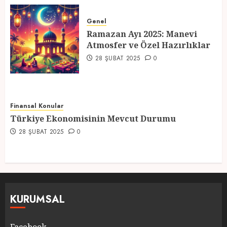
Ramazan Ayı 2025: Manevi
Atmosfer ve Özel Hazırlıklar
Genel
Ramazan Ayı 2025: Manevi
28 ŞUBAT 2025
0
Atmosfer ve Özel Hazırlıklar
5
28 ŞUBAT 2025
0
Finansal Konular
Türkiye Ekonomisinin Mevcut Durumu
28 ŞUBAT 2025
0
KURUMSAL