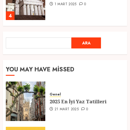
1 MART 2025
0
4
Ramazan Ayı 2025: Manevi
ARA
ARA
Atmosfer ve Özel Hazırlıklar
28 ŞUBAT 2025
0
5
YOU MAY HAVE MISSED
2025 En İyi Yaz Tatilleri
Genel
21 MART 2025
0
2025 En İyi Yaz Tatilleri
1
21 MART 2025
0
Kediler Ve Köpeklerin Türkiye