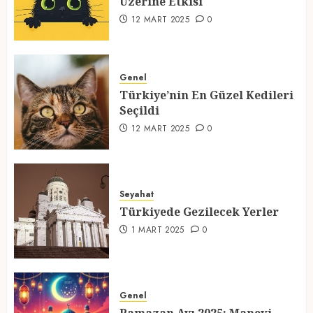
Üzerine Etkisi
2
12 MART 2025
0
Türkiye’nin En Güzel Kedileri
Seçildi
Genel
Türkiye’nin En Güzel Kedileri
12 MART 2025
0
Seçildi
3
12 MART 2025
0
Türkiyede Gezilecek Yerler
Seyahat
1 MART 2025
0
Türkiyede Gezilecek Yerler
4
1 MART 2025
0
Ramazan Ayı 2025: Manevi
Atmosfer ve Özel Hazırlıklar
Genel
28 ŞUBAT 2025
0