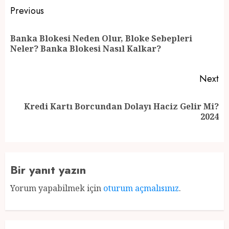
Post
Previous
navigation
Banka Blokesi Neden Olur, Bloke Sebepleri
Pr
Neler? Banka Blokesi Nasıl Kalkar?
po
Next
Kredi Kartı Borcundan Dolayı Haciz Gelir Mi?
Next
2024
post:
Bir yanıt yazın
Yorum yapabilmek için
oturum açmalısınız
.