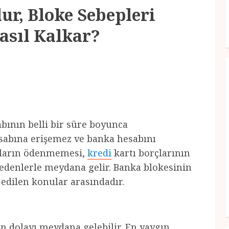
ur, Bloke Sebepleri
asıl Kalkar?
bının belli bir süre boyunca
abına erişemez ve banka hesabını
rçların ödenmemesi,
kredi
kartı borçlarının
nedenlerle meydana gelir. Banka blokesinin
 edilen konular arasındadır.
den dolayı meydana gelebilir. En yaygın