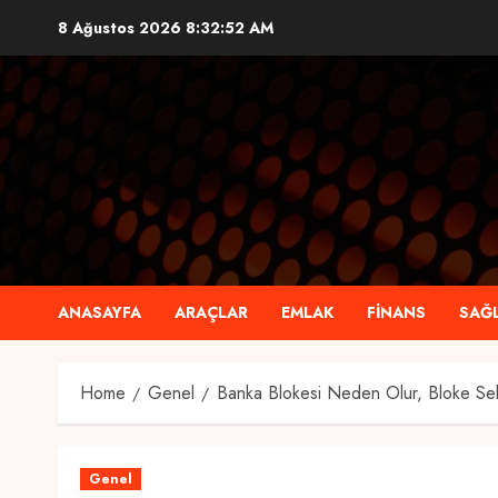
Skip
8 Ağustos 2026
8:32:53 AM
to
content
ANASAYFA
ARAÇLAR
EMLAK
FINANS
SAĞL
Home
Genel
Banka Blokesi Neden Olur, Bloke Seb
Genel