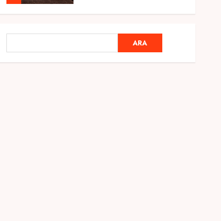
Genel
Ramazan Ayı 2025:
ARA
ARA
Manevi Atmosfer ve Özel
Hazırlıklar
28 ŞUBAT 2025
0
5
Genel
2025 En İyi Yaz Tatilleri
21 MART 2025
0
1
Genel
Kediler Ve Köpeklerin
Türkiye Üzerine Etkisi
12 MART 2025
0