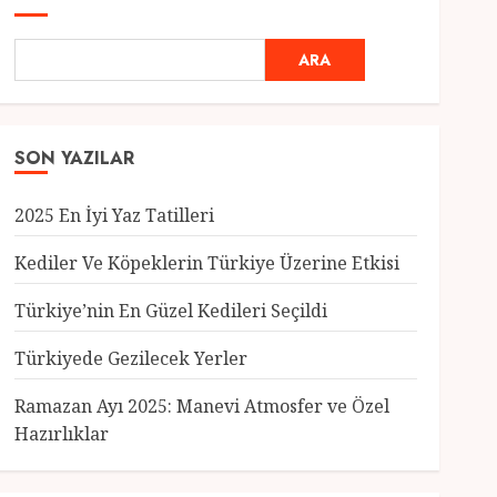
ARA
SON YAZILAR
2025 En İyi Yaz Tatilleri
Kediler Ve Köpeklerin Türkiye Üzerine Etkisi
Türkiye’nin En Güzel Kedileri Seçildi
Genel
Türkiyede Gezilecek Yerler
Türkiye’nin En Güzel
Kedileri Seçildi
Ramazan Ayı 2025: Manevi Atmosfer ve Özel
12 MART 2025
0
Hazırlıklar
3