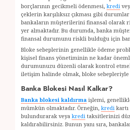
borçlarının gecikmeli ödenmesi,
kredi
ve
çeklerin karşılıksız çıkması gibi durumlar
bankaların müşterilerini finansal olarak r
yer almaktadır. Bu durumda, banka müşter
finansal durumunu riskli bulduğu için ban
Bloke sebeplerinin genellikle ödeme problem
kişisel finans yönetiminin ne kadar önem
durumunuzu düzenli olarak kontrol etmek
iletişim halinde olmak, bloke sebepleriyle k
Banka Blokesi Nasıl Kalkar?
Banka blokesi kaldırma
işlemi, genellik
mümkün olmaktadır. Örneğin,
kredi
kartı 
bulundurarak veya
kredi
taksitlerinizi dü
kaldırabilirsiniz. Bunun yanı sıra, bankala