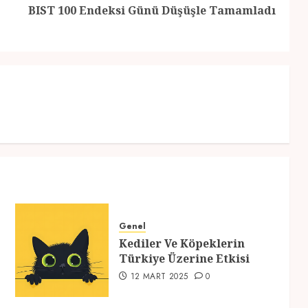
Previous
Next
BIST 100 Endeksi Günü Düşüşle Tamamladı
post:
post:
Genel
Kediler Ve Köpeklerin
Türkiye Üzerine Etkisi
12 MART 2025
0