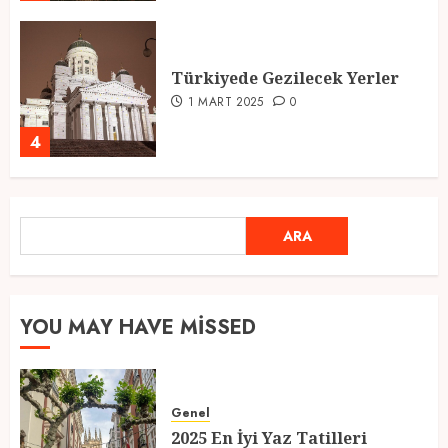
Türkiyede Gezilecek Yerler
1 MART 2025
0
4
Ramazan Ayı 2025: Manevi
ARA
ARA
Atmosfer ve Özel Hazırlıklar
28 ŞUBAT 2025
0
5
YOU MAY HAVE MISSED
2025 En İyi Yaz Tatilleri
Genel
21 MART 2025
0
2025 En İyi Yaz Tatilleri