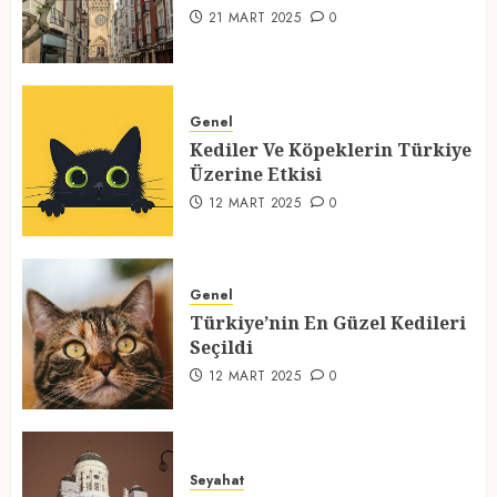
1
21 MART 2025
0
Kediler Ve Köpeklerin Türkiye
Üzerine Etkisi
Genel
Kediler Ve Köpeklerin Türkiye
12 MART 2025
0
Üzerine Etkisi
2
12 MART 2025
0
Türkiye’nin En Güzel Kedileri
Seçildi
Genel
Türkiye’nin En Güzel Kedileri
12 MART 2025
0
Seçildi
3
12 MART 2025
0
Türkiyede Gezilecek Yerler
Seyahat
1 MART 2025
0