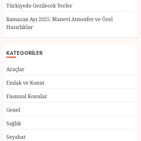
Türkiyede Gezilecek Yerler
Türkiye’nin En Güzel Kedileri
Seçildi
Ramazan Ayı 2025: Manevi Atmosfer ve Özel
12 MART 2025
0
Hazırlıklar
3
KATEGORILER
Türkiyede Gezilecek Yerler
Araçlar
1 MART 2025
0
4
Emlak ve Konut
Finansal Konular
Ramazan Ayı 2025: Manevi
Genel
Atmosfer ve Özel Hazırlıklar
28 ŞUBAT 2025
0
Sağlık
5
Seyahat