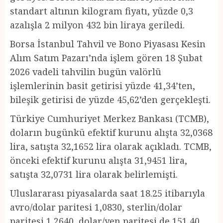
standart altının kilogram fiyatı, yüzde 0,3
azalışla 2 milyon 432 bin liraya geriledi.
Borsa İstanbul Tahvil ve Bono Piyasası Kesin
Alım Satım Pazarı’nda işlem gören 18 Şubat
2026 vadeli tahvilin bugün valörlü
işlemlerinin basit getirisi yüzde 41,34’ten,
bileşik getirisi de yüzde 45,62’den gerçekleşti.
Türkiye Cumhuriyet Merkez Bankası (TCMB),
doların bugünkü efektif kurunu alışta 32,0368
lira, satışta 32,1652 lira olarak açıkladı. TCMB,
önceki efektif kurunu alışta 31,9451 lira,
satışta 32,0731 lira olarak belirlemişti.
Uluslararası piyasalarda saat 18.25 itibarıyla
avro/dolar paritesi 1,0830, sterlin/dolar
paritesi 1,2640, dolar/yen paritesi de 151,40