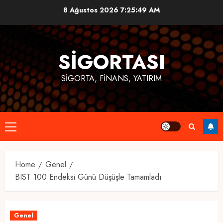
Skip
8 Ağustos 2026
7:25:49 AM
to
content
SIGORTASI
SIGORTA, FINANS, YATIRIM
Primary
Menu
Home
Genel
BIST 100 Endeksi Günü Düşüşle Tamamladı
Genel