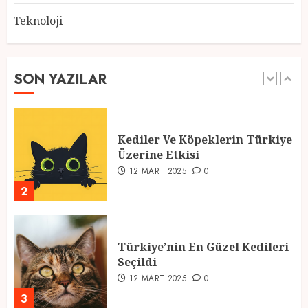
Teknoloji
2025 En İyi Yaz Tatilleri
21 MART 2025
0
SON YAZILAR
1
Kediler Ve Köpeklerin Türkiye
Üzerine Etkisi
12 MART 2025
0
2
Türkiye’nin En Güzel Kedileri
Seçildi
12 MART 2025
0
3