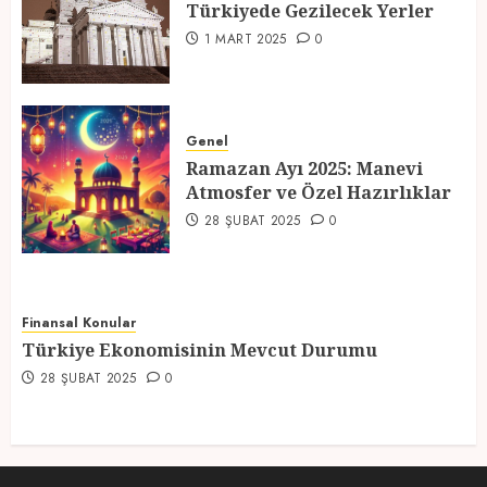
Türkiyede Gezilecek Yerler
4
1 MART 2025
0
Ramazan Ayı 2025: Manevi
Atmosfer ve Özel Hazırlıklar
Genel
Ramazan Ayı 2025: Manevi
28 ŞUBAT 2025
0
Atmosfer ve Özel Hazırlıklar
5
28 ŞUBAT 2025
0
Finansal Konular
Türkiye Ekonomisinin Mevcut Durumu
28 ŞUBAT 2025
0