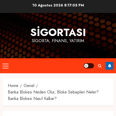
Skip
10 Ağustos 2026
8:17:06 PM
to
content
SIGORTASI
SIGORTA, FINANS, YATIRIM
Primary
Menu
Home
Genel
Banka Blokesi Neden Olur, Bloke Sebepleri Neler?
Banka Blokesi Nasıl Kalkar?