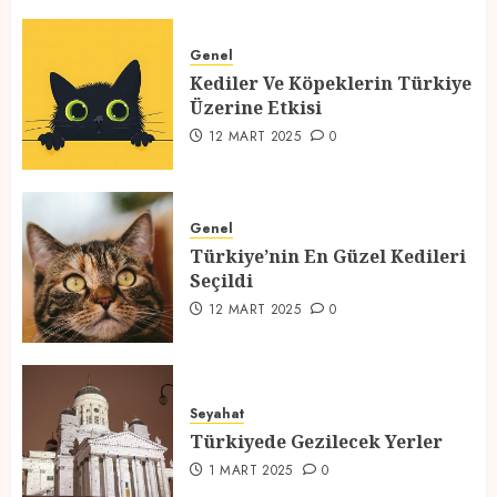
Türkiye’nin En Güzel Kedileri
Seçildi
Genel
Kediler Ve Köpeklerin Türkiye
12 MART 2025
0
Üzerine Etkisi
3
12 MART 2025
0
Türkiyede Gezilecek Yerler
Genel
1 MART 2025
0
Türkiye’nin En Güzel Kedileri
Seçildi
4
12 MART 2025
0
Ramazan Ayı 2025: Manevi
Atmosfer ve Özel Hazırlıklar
Seyahat
28 ŞUBAT 2025
0
Türkiyede Gezilecek Yerler
5
1 MART 2025
0