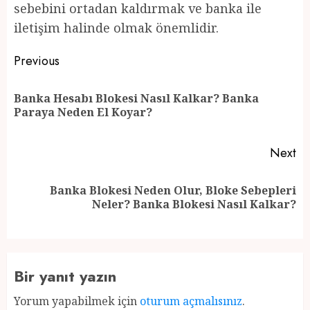
sebebini ortadan kaldırmak ve banka ile
iletişim halinde olmak önemlidir.
Post
Previous
navigation
Banka Hesabı Blokesi Nasıl Kalkar? Banka
Pr
Paraya Neden El Koyar?
po
Next
Banka Blokesi Neden Olur, Bloke Sebepleri
Next
Neler? Banka Blokesi Nasıl Kalkar?
post:
Bir yanıt yazın
Yorum yapabilmek için
oturum açmalısınız
.