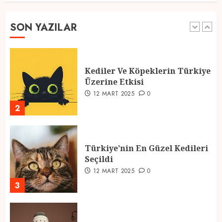
Üzerine Etkisi
12 MART 2025
0
SON YAZILAR
2
Türkiye’nin En Güzel Kedileri
Seçildi
12 MART 2025
0
3
Türkiyede Gezilecek Yerler
1 MART 2025
0
4