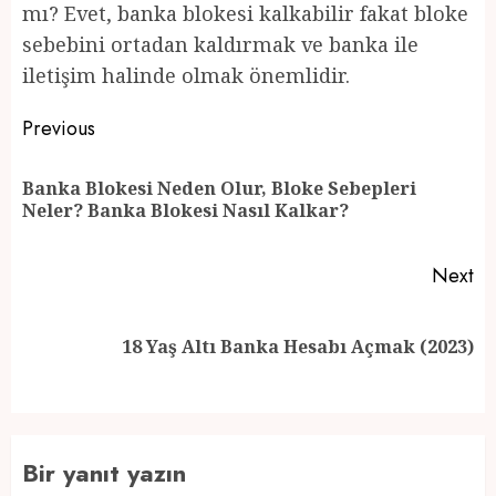
mı? Evet, banka blokesi kalkabilir fakat bloke
sebebini ortadan kaldırmak ve banka ile
iletişim halinde olmak önemlidir.
Post
Previous
navigation
Banka Blokesi Neden Olur, Bloke Sebepleri
Pr
Neler? Banka Blokesi Nasıl Kalkar?
po
Next
Next
18 Yaş Altı Banka Hesabı Açmak (2023)
post:
Bir yanıt yazın