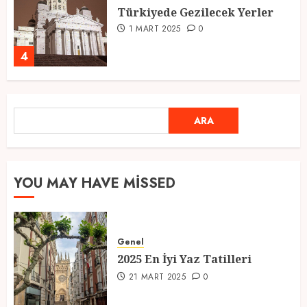
Ramazan Ayı 2025: Manevi
Atmosfer ve Özel Hazırlıklar
28 ŞUBAT 2025
0
5
ARA
2025 En İyi Yaz Tatilleri
ARA
21 MART 2025
0
1
YOU MAY HAVE MISSED
Kediler Ve Köpeklerin Türkiye
Üzerine Etkisi
Genel
12 MART 2025
0
2025 En İyi Yaz Tatilleri
2
21 MART 2025
0