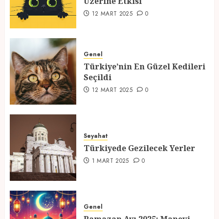
Üzerine Etkisi
2
12 MART 2025
0
Türkiye’nin En Güzel Kedileri
Seçildi
Genel
Türkiye’nin En Güzel Kedileri
12 MART 2025
0
Seçildi
3
12 MART 2025
0
Türkiyede Gezilecek Yerler
Seyahat
1 MART 2025
0
Türkiyede Gezilecek Yerler
4
1 MART 2025
0
Ramazan Ayı 2025: Manevi
Atmosfer ve Özel Hazırlıklar
Genel
28 ŞUBAT 2025
0