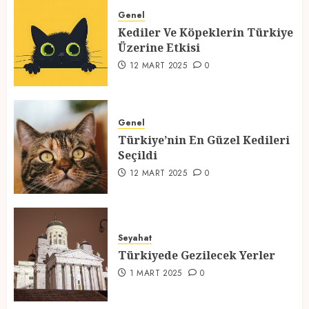
Üzerine Etkisi
Genel
Kediler Ve Köpeklerin Türkiye
12 MART 2025
0
Üzerine Etkisi
2
12 MART 2025
0
Türkiye’nin En Güzel Kedileri
Seçildi
Genel
Türkiye’nin En Güzel Kedileri
12 MART 2025
0
Seçildi
3
12 MART 2025
0
Türkiyede Gezilecek Yerler
Seyahat
1 MART 2025
0
Türkiyede Gezilecek Yerler
4
1 MART 2025
0