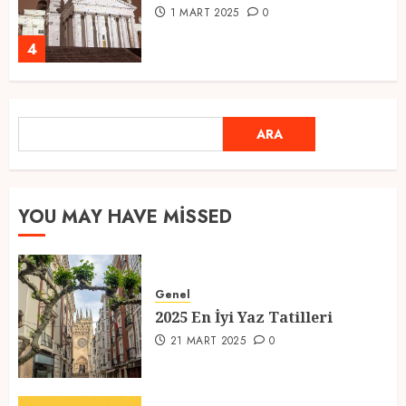
1 MART 2025
0
4
Ramazan Ayı 2025: Manevi
ARA
ARA
Atmosfer ve Özel Hazırlıklar
28 ŞUBAT 2025
0
5
YOU MAY HAVE MISSED
2025 En İyi Yaz Tatilleri
Genel
21 MART 2025
0
2025 En İyi Yaz Tatilleri
1
21 MART 2025
0
Kediler Ve Köpeklerin Türkiye