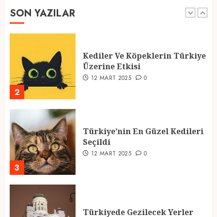
SON YAZILAR
1
Kediler Ve Köpeklerin Türkiye
Üzerine Etkisi
12 MART 2025
0
2
Türkiye’nin En Güzel Kedileri
Seçildi
12 MART 2025
0
3
Türkiyede Gezilecek Yerler