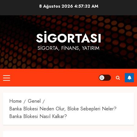
Skip
8 Ağustos 2026
4:57:33 AM
to
content
SIGORTASI
SIGORTA, FINANS, YATIRIM
Primary
Menu
Home
Genel
Banka Blokesi Neden Olur, Bloke Sebepleri Neler?
Banka Blokesi Nasıl Kalkar?