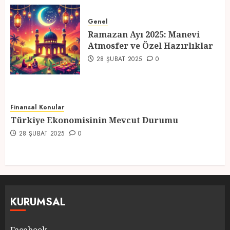
Ramazan Ayı 2025: Manevi
Atmosfer ve Özel Hazırlıklar
Genel
Ramazan Ayı 2025: Manevi
28 ŞUBAT 2025
0
Atmosfer ve Özel Hazırlıklar
5
28 ŞUBAT 2025
0
Finansal Konular
Türkiye Ekonomisinin Mevcut Durumu
28 ŞUBAT 2025
0
KURUMSAL