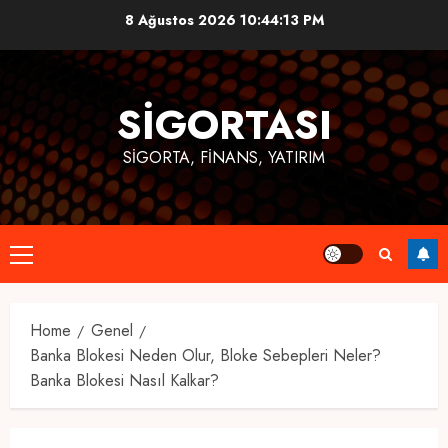
Skip
8 Ağustos 2026
10:44:14 PM
to
content
SIGORTASI
SIGORTA, FINANS, YATIRIM
Primary
Menu
Home
Genel
Banka Blokesi Neden Olur, Bloke Sebepleri Neler?
Banka Blokesi Nasıl Kalkar?