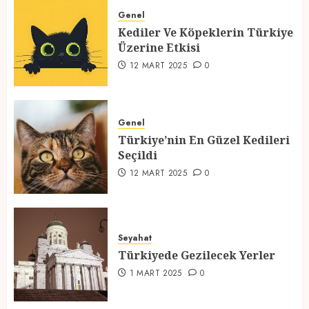
Üzerine Etkisi
Genel
Kediler Ve Köpeklerin Türkiye
12 MART 2025
0
Üzerine Etkisi
2
12 MART 2025
0
Türkiye’nin En Güzel Kedileri
Seçildi
Genel
Türkiye’nin En Güzel Kedileri
12 MART 2025
0
Seçildi
3
12 MART 2025
0
Türkiyede Gezilecek Yerler
Seyahat
1 MART 2025
0
Türkiyede Gezilecek Yerler
4
1 MART 2025
0