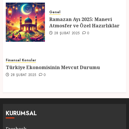
Ramazan Ayı 2025: Manevi
Atmosfer ve Özel Hazırlıklar
Genel
Ramazan Ayı 2025: Manevi
28 ŞUBAT 2025
0
Atmosfer ve Özel Hazırlıklar
5
28 ŞUBAT 2025
0
Finansal Konular
Türkiye Ekonomisinin Mevcut Durumu
28 ŞUBAT 2025
0
KURUMSAL