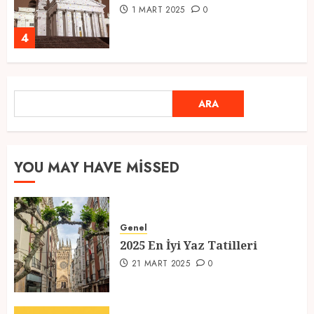
1 MART 2025
0
4
Ramazan Ayı 2025: Manevi
ARA
ARA
Atmosfer ve Özel Hazırlıklar
28 ŞUBAT 2025
0
5
YOU MAY HAVE MISSED
2025 En İyi Yaz Tatilleri
Genel
21 MART 2025
0
2025 En İyi Yaz Tatilleri
1
21 MART 2025
0
Kediler Ve Köpeklerin Türkiye