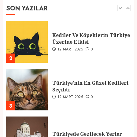
SON YAZILAR
1
Kediler Ve Köpeklerin Türkiye
Üzerine Etkisi
12 MART 2025
0
2
Türkiye’nin En Güzel Kedileri
Seçildi
12 MART 2025
0
3
Türkiyede Gezilecek Yerler