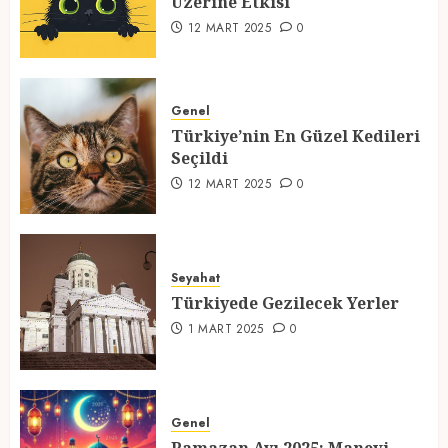
Üzerine Etkisi
2
12 MART 2025
0
Türkiye’nin En Güzel Kedileri
Seçildi
Genel
Türkiye’nin En Güzel Kedileri
12 MART 2025
0
Seçildi
3
12 MART 2025
0
Türkiyede Gezilecek Yerler
Seyahat
1 MART 2025
0
Türkiyede Gezilecek Yerler
4
1 MART 2025
0
Ramazan Ayı 2025: Manevi
Atmosfer ve Özel Hazırlıklar
Genel
28 ŞUBAT 2025
0