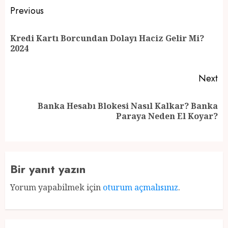
Post
Previous
navigation
Kredi Kartı Borcundan Dolayı Haciz Gelir Mi?
Pr
2024
po
Next
Banka Hesabı Blokesi Nasıl Kalkar? Banka
Next
Paraya Neden El Koyar?
post:
Bir yanıt yazın
Yorum yapabilmek için
oturum açmalısınız
.