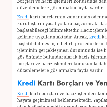
borçları ve haciz işlemleri konusunda daha 
düzenlemelere göz atmakta fayda vardır.
Kredi
kartı borçlarının zamanında ödenm
kuruluşların yasal yollara başvurarak alac
başlatabileceği bilinmektedir. Haciz işlem
gelirine uygulanmaktadır. Ancak,
kredi
ka
başlatılabilmesi için belirli prosedürleri
işleminin gerçekleşmesi durumunda ise b
göz önünde bulundurularak haciz işlemin
borçları ve haciz işlemleri konusunda daha 
düzenlemelere göz atmakta fayda vardır.
Kredi
Kartı Borçları ve Ye
Kredi
kartı borçları ve haciz işlemleri ko
hayata geçirilmesi beklenmektedir. Yapıl
olan kişilerin maddi durumlarını koruma