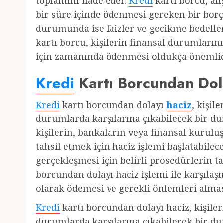
toplamını ifade eder.
Kredi
kartı borcu, alı
bir süre içinde ödenmesi gereken bir bor
durumunda ise faizler ve gecikme bedeller
kartı borcu, kişilerin finansal durumların
için zamanında ödenmesi oldukça önemlid
Kredi
Kartı Borcundan Dol
Kredi
kartı borcundan dolayı
haciz
, kişil
durumlarda karşılarına çıkabilecek bir d
kişilerin, bankaların veya finansal kuruluş
tahsil etmek için haciz işlemi başlatabil
gerçekleşmesi için belirli prosedürlerin 
borcundan dolayı haciz işlemi ile karşılaş
olarak ödemesi ve gerekli önlemleri almas
Kredi
kartı borcundan dolayı haciz, kişile
durumlarda karşılarına çıkabilecek bir d