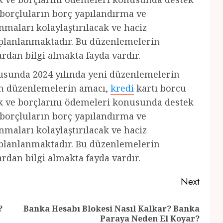
borçluların borç yapılandırma ve
maları kolaylaştırılacak ve haciz
ı planlanmaktadır. Bu düzenlemelerin
ardan bilgi almakta fayda vardır.
nusunda 2024 yılında yeni düzenlemelerin
an düzenlemelerin amacı,
kredi
kartı borcu
k ve borçlarını ödemeleri konusunda destek
borçluların borç yapılandırma ve
maları kolaylaştırılacak ve haciz
ı planlanmaktadır. Bu düzenlemelerin
ardan bilgi almakta fayda vardır.
Next
?
Banka Hesabı Blokesi Nasıl Kalkar? Banka
Previous
Next
Paraya Neden El Koyar?