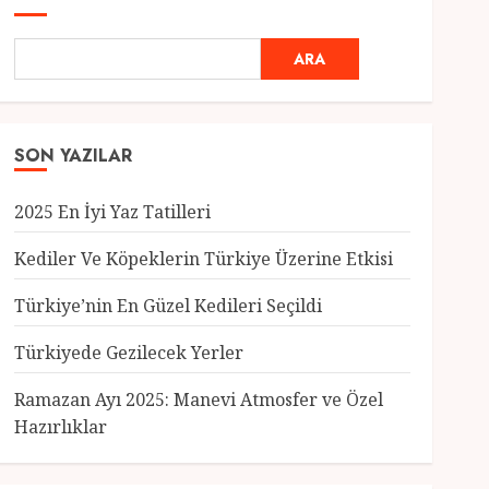
ARA
SON YAZILAR
2025 En İyi Yaz Tatilleri
Kediler Ve Köpeklerin Türkiye Üzerine Etkisi
Türkiye’nin En Güzel Kedileri Seçildi
Genel
Türkiyede Gezilecek Yerler
Türkiye’nin En Güzel
Kedileri Seçildi
Ramazan Ayı 2025: Manevi Atmosfer ve Özel
12 MART 2025
0
Hazırlıklar
3