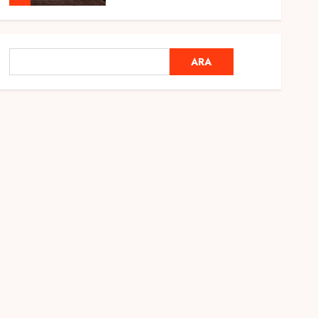
Genel
Ramazan Ayı 2025:
ARA
ARA
Manevi Atmosfer ve Özel
Hazırlıklar
28 ŞUBAT 2025
0
5
Genel
2025 En İyi Yaz Tatilleri
21 MART 2025
0
1
Genel
Kediler Ve Köpeklerin
Türkiye Üzerine Etkisi
12 MART 2025
0