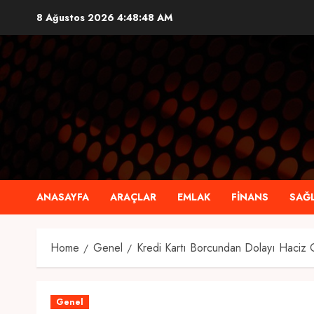
Skip
8 Ağustos 2026
4:48:49 AM
to
content
ANASAYFA
ARAÇLAR
EMLAK
FINANS
SAĞL
Home
Genel
Kredi Kartı Borcundan Dolayı Haciz 
Genel