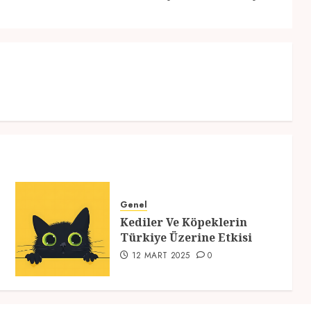
post:
post:
Genel
Kediler Ve Köpeklerin
Türkiye Üzerine Etkisi
12 MART 2025
0