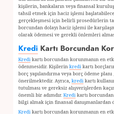
kişilerin, bankaların veya finansal kuruluş
tahsil etmek için haciz işlemi başlatabil
gerçekleşmesi için belirli prosedürlerin 
borcundan dolayı haciz işlemi ile karşılaş
olarak ödemesi ve gerekli önlemleri almas
Kredi
Kartı Borcundan Kor
Kredi
kartı borcundan korunmanın en etkil
ödenmesidir. Kişilerin
kredi
kartı borçlar
borç yapılandırma veya borç ödeme planı 
önerilmektedir. Ayrıca,
kredi
kartı kullanı
tutulması ve gereksiz alışverişlerden kaç
önemli bir adımdır.
Kredi
kartı borcundan
bilgi almak için finansal danışmanlardan d
Kredi
kartı borcundan korunmanın en etkil