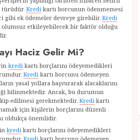
şverişlerin yapıldığı tarihten itibaren belirli
ç türüdür.
Kredi
kartı borcunun ödenmemesi
i gibi ek ödemeler devreye girebilir.
Kredi
ı olumsuz etkileyebilecek bir faktör olduğu
ir.
ayı Haciz Gelir Mi?
erin
kredi
kartı borçlarını ödeyemedikleri
urumdur.
Kredi
kartı borcunu ödemeyen
ların yasal yollara başvurarak alacaklarını
eceği bilinmektedir. Ancak, bu durumun
takip edilmesi gerekmektedir.
Kredi
kartı
mamak için kişilerin borçlarını düzenli
ı oldukça önemlidir.
rin
kredi
kartı borçlarını ödeyemedikleri
urumdur.
Kredi
kartı borcunu ödemeyen