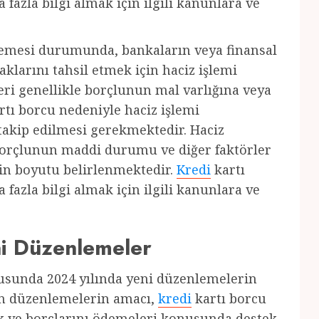
fazla bilgi almak için ilgili kanunlara ve
emesi durumunda, bankaların veya finansal
aklarını tahsil etmek için haciz işlemi
leri genellikle borçlunun mal varlığına veya
rtı borcu nedeniyle haciz işlemi
n takip edilmesi gerekmektedir. Haciz
orçlunun maddi durumu ve diğer faktörler
in boyutu belirlenmektedir.
Kredi
kartı
fazla bilgi almak için ilgili kanunlara ve
ni Düzenlemeler
nusunda 2024 yılında yeni düzenlemelerin
an düzenlemelerin amacı,
kredi
kartı borcu
k ve borçlarını ödemeleri konusunda destek