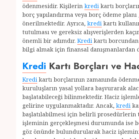
ödenmesidir. Kişilerin
kredi
kartı borçlar
borç yapılandırma veya borç ödeme planı 
önerilmektedir. Ayrıca,
kredi
kartı kullanı
tutulması ve gereksiz alışverişlerden kaç
önemli bir adımdır.
Kredi
kartı borcundan
bilgi almak için finansal danışmanlardan d
Kredi
Kartı Borçları ve Hac
Kredi
kartı borçlarının zamanında ödenm
kuruluşların yasal yollara başvurarak alac
başlatabileceği bilinmektedir. Haciz işlem
gelirine uygulanmaktadır. Ancak,
kredi
ka
başlatılabilmesi için belirli prosedürleri
işleminin gerçekleşmesi durumunda ise b
göz önünde bulundurularak haciz işlemin