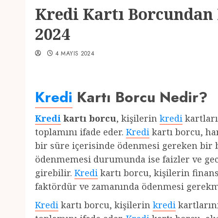
Kredi Kartı Borcundan 
2024
4 MAYIS 2024
Kredi
Kartı Borcu Nedir?
Kredi
kartı borcu
, kişilerin
kredi
kartları
toplamını ifade eder.
Kredi
kartı borcu, har
bir süre içerisinde ödenmesi gereken bir 
ödenmemesi durumunda ise faizler ve gec
girebilir.
Kredi
kartı borcu, kişilerin fina
faktördür ve zamanında ödenmesi gerekm
Kredi
kartı borcu, kişilerin
kredi
kartlarını