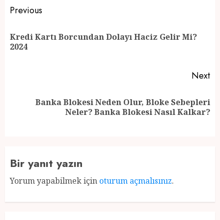
Post
Previous
navigation
Kredi Kartı Borcundan Dolayı Haciz Gelir Mi?
Pr
2024
po
Next
Banka Blokesi Neden Olur, Bloke Sebepleri
Next
Neler? Banka Blokesi Nasıl Kalkar?
post:
Bir yanıt yazın
Yorum yapabilmek için
oturum açmalısınız
.