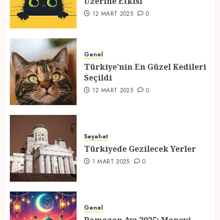
Üzerine Etkisi
2
12 MART 2025
0
Türkiye’nin En Güzel Kedileri
Seçildi
Genel
Türkiye’nin En Güzel Kedileri
12 MART 2025
0
Seçildi
3
12 MART 2025
0
Türkiyede Gezilecek Yerler
Seyahat
1 MART 2025
0
Türkiyede Gezilecek Yerler
4
1 MART 2025
0
Ramazan Ayı 2025: Manevi
Atmosfer ve Özel Hazırlıklar
Genel
28 ŞUBAT 2025
0