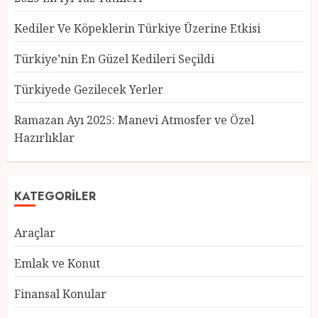
Kediler Ve Köpeklerin Türkiye Üzerine Etkisi
Türkiye’nin En Güzel Kedileri Seçildi
Türkiye’nin En Güzel Kedileri
Türkiyede Gezilecek Yerler
Seçildi
12 MART 2025
0
Ramazan Ayı 2025: Manevi Atmosfer ve Özel
Hazırlıklar
3
KATEGORILER
Türkiyede Gezilecek Yerler
1 MART 2025
0
Araçlar
4
Emlak ve Konut
Finansal Konular
Ramazan Ayı 2025: Manevi