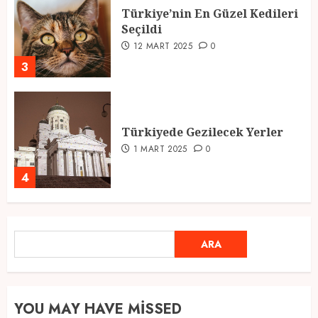
Türkiye’nin En Güzel Kedileri
Seçildi
12 MART 2025
0
3
Türkiyede Gezilecek Yerler
1 MART 2025
0
4
Ramazan Ayı 2025: Manevi
ARA
Atmosfer ve Özel Hazırlıklar
ARA
28 ŞUBAT 2025
0
5
YOU MAY HAVE MISSED