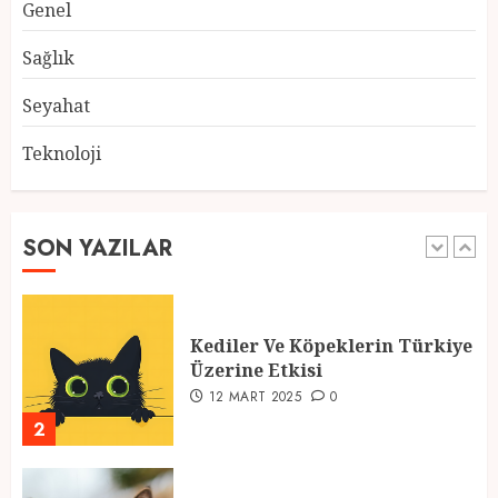
Atmosfer ve Özel Hazırlıklar
Genel
28 ŞUBAT 2025
0
Sağlık
5
Seyahat
Teknoloji
2025 En İyi Yaz Tatilleri
21 MART 2025
0
1
SON YAZILAR
Kediler Ve Köpeklerin Türkiye
Üzerine Etkisi
12 MART 2025
0
2