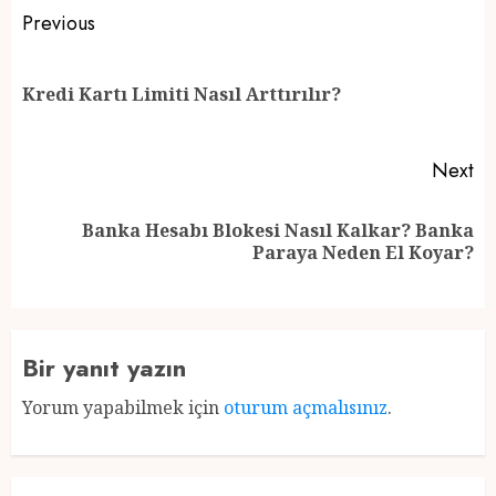
Post
Previous
navigation
Pr
Kredi Kartı Limiti Nasıl Arttırılır?
po
Next
Banka Hesabı Blokesi Nasıl Kalkar? Banka
Next
Paraya Neden El Koyar?
post:
Bir yanıt yazın
Yorum yapabilmek için
oturum açmalısınız
.