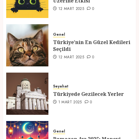
Üzerine Etkisi
2
12 MART 2025
0
Türkiye’nin En Güzel Kedileri
Seçildi
Genel
Türkiye’nin En Güzel Kedileri
12 MART 2025
0
Seçildi
3
12 MART 2025
0
Türkiyede Gezilecek Yerler
Seyahat
1 MART 2025
0
Türkiyede Gezilecek Yerler
4
1 MART 2025
0
Ramazan Ayı 2025: Manevi
Atmosfer ve Özel Hazırlıklar
Genel
28 ŞUBAT 2025
0