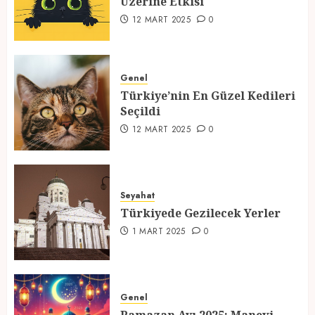
Üzerine Etkisi
2
12 MART 2025
0
Türkiye’nin En Güzel Kedileri
Seçildi
Genel
Türkiye’nin En Güzel Kedileri
12 MART 2025
0
Seçildi
3
12 MART 2025
0
Türkiyede Gezilecek Yerler
Seyahat
1 MART 2025
0
Türkiyede Gezilecek Yerler
4
1 MART 2025
0
Ramazan Ayı 2025: Manevi
Atmosfer ve Özel Hazırlıklar
Genel
28 ŞUBAT 2025
0