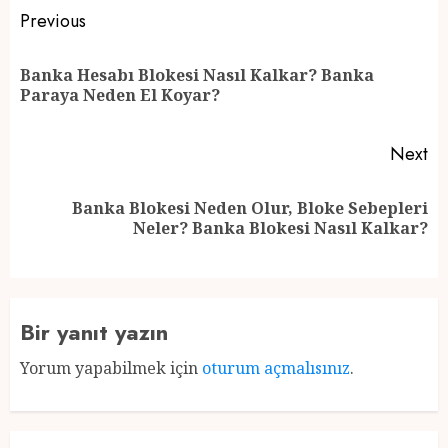
Post
Previous
navigation
Banka Hesabı Blokesi Nasıl Kalkar? Banka
Pr
Paraya Neden El Koyar?
po
Next
Banka Blokesi Neden Olur, Bloke Sebepleri
Next
Neler? Banka Blokesi Nasıl Kalkar?
post:
Bir yanıt yazın
Yorum yapabilmek için
oturum açmalısınız
.