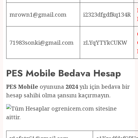
mrown1@gmail.com
i2323dfgdfRq134R
71983sonki@gmail.com
zLYqYTYkCUKW
PES Mobile Bedava Hesap
PES Mobile
oyununa
2024
yılı için bedava bir
hesap sahibi olma şansını kaçırmayın.