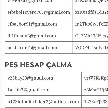
v1efotz61@gmail.com
a1KzsdfdsfQPU
efotbol1cvero767@gmail.com
xHUisdfds1d3Y
efbacbor91@gmail.com
m2Tko0weFeE
fb1fhison3@gmail.com
Qk3Mh234f5ex
pesbarin91@gmail.com
VQDF4r4sdfv4
PES HESAP ÇALMA
v23bay23@gmail.com
vrtV7KsKp
1arsin2@gmail.com
z8Msr3Hj8
u123fotbolertaker2@outlook.com
1233oFJ23