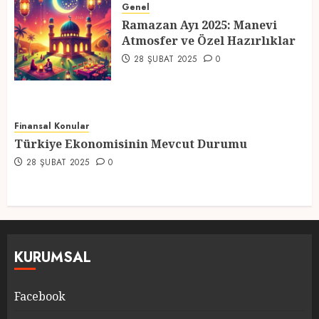
Atmosfer ve Özel Hazırlıklar
Genel
Ramazan Ayı 2025: Manevi
28 ŞUBAT 2025
0
Atmosfer ve Özel Hazırlıklar
5
28 ŞUBAT 2025
0
Finansal Konular
Türkiye Ekonomisinin Mevcut Durumu
28 ŞUBAT 2025
0
KURUMSAL
Facebook