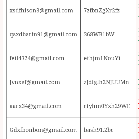
xsdfhison3@gmail.com
7zfbnZgXr2fz
qsxdbarin91@gmail.com
368WB1bW
feil4324@gmail.com
ethjm1NouYi
Jvnxef@gmail.com
zJdfgfh2NJUUMn
aarx34@gmail.com
ctyhm0Yxh29WE
Gdxfbonbon@gmail.com
bash91.2bc