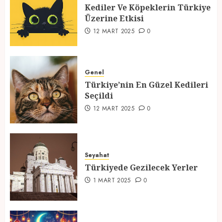
Kediler Ve Köpeklerin Türkiye
12 MART 2025
0
Üzerine Etkisi
2
12 MART 2025
0
Türkiye’nin En Güzel Kedileri
Seçildi
Genel
Türkiye’nin En Güzel Kedileri
12 MART 2025
0
Seçildi
3
12 MART 2025
0
Türkiyede Gezilecek Yerler
Seyahat
1 MART 2025
0
Türkiyede Gezilecek Yerler
4
1 MART 2025
0
Ramazan Ayı 2025: Manevi