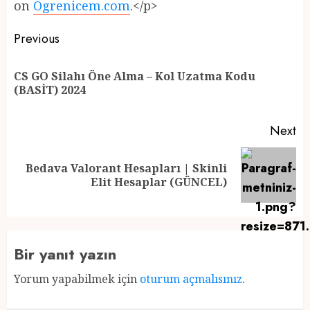
on
Ogrenicem.com
.</p>
Post
Previous
navigation
CS GO Silahı Öne Alma – Kol Uzatma Kodu
Pr
(BASİT) 2024
po
Next
Bedava Valorant Hesapları | Skinli
Next
Elit Hesaplar (GÜNCEL)
post:
Bir yanıt yazın
Yorum yapabilmek için
oturum açmalısınız
.