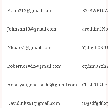
Evrin213@gmail.com
B368WB1b
Johnsnh13@gmail.com
arethjm1No
Nkpars1@gmail.com
YJdfgfh2NJ
Robernorvd2@gmail.com
ctyhm0Yxh
Amasyaligencclash3@gmail.com
Clash91.2bc
Davidinkx91@gmail.com
iDgsdfgdfR