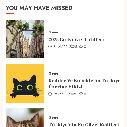
YOU MAY HAVE MISSED
2025 En İyi Yaz Tatilleri
Genel
21 MART 2025
0
2025 En İyi Yaz Tatilleri
1
21 MART 2025
0
Kediler Ve Köpeklerin Türkiye
Üzerine Etkisi
Genel
Kediler Ve Köpeklerin Türkiye
12 MART 2025
0
Üzerine Etkisi
2
12 MART 2025
0
Türkiye’nin En Güzel Kedileri
Seçildi
Genel
Türkiye’nin En Güzel Kedileri
12 MART 2025
0