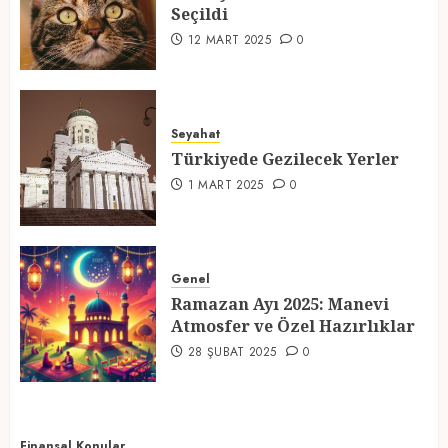
Seçildi
3
12 MART 2025
0
Türkiyede Gezilecek Yerler
Seyahat
1 MART 2025
0
Türkiyede Gezilecek Yerler
4
1 MART 2025
0
Ramazan Ayı 2025: Manevi
Atmosfer ve Özel Hazırlıklar
Genel
Ramazan Ayı 2025: Manevi
28 ŞUBAT 2025
0
Atmosfer ve Özel Hazırlıklar
5
28 ŞUBAT 2025
0
Finansal Konular