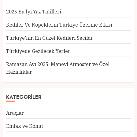
2025 En İyi Yaz Tatilleri
Kediler Ve Köpeklerin Türkiye Üzerine Etkisi
Türkiye’nin En Güzel Kedileri Seçildi
Türkiyede Gezilecek Yerler
Türkiye’nin En Güzel Kedileri
Seçildi
Ramazan Ayı 2025: Manevi Atmosfer ve Özel
12 MART 2025
0
Hazırlıklar
3
KATEGORILER
Türkiyede Gezilecek Yerler
Araçlar
1 MART 2025
0
4
Emlak ve Konut