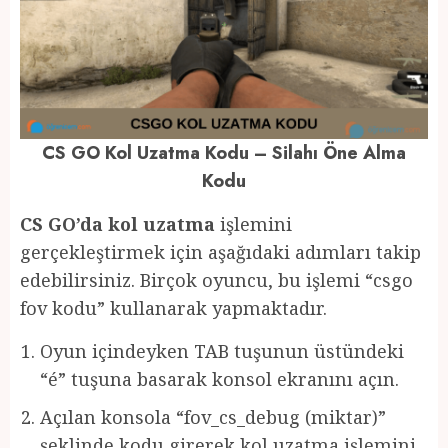
CS GO Kol Uzatma Kodu – Silahı Öne Alma
Kodu
CS GO’da kol uzatma
işlemini
gerçekleştirmek için aşağıdaki adımları takip
edebilirsiniz. Birçok oyuncu, bu işlemi “csgo
fov kodu” kullanarak yapmaktadır.
Oyun içindeyken TAB tuşunun üstündeki
“é” tuşuna basarak konsol ekranını açın.
Açılan konsola “fov_cs_debug (miktar)”
şeklinde kodu girerek kol uzatma işlemini