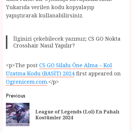
Yukarıda verilen kodu kopyalayıp
yapıştırarak kullanabilirsiniz.
İlginizi çekebilecek yazımız;
CS GO Nokta
Crosshair Nasıl Yapılır?
<p>The post
CS GO Silahı Öne Alma – Kol
Uzatma Kodu (BASİT) 2024
first appeared on
Ogrenicem.com
.</p>
Post
Previous
navigation
League of Legends (Lol) En Pahalı
Pr
Kostümler 2024
po