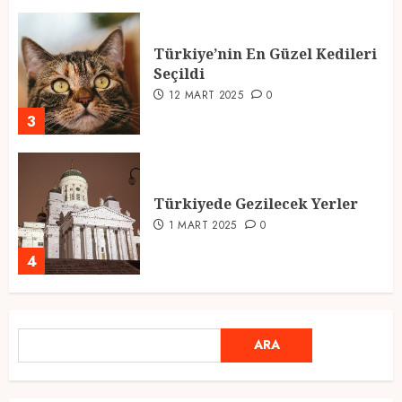
Türkiye’nin En Güzel Kedileri
Seçildi
12 MART 2025
0
3
Türkiyede Gezilecek Yerler
1 MART 2025
0
4
Ramazan Ayı 2025: Manevi
ARA
ARA
Atmosfer ve Özel Hazırlıklar
28 ŞUBAT 2025
0
5