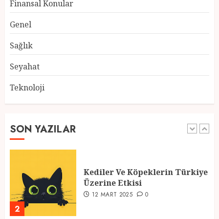
Finansal Konular
Ramazan Ayı 2025: Manevi
Genel
Atmosfer ve Özel Hazırlıklar
28 ŞUBAT 2025
0
Sağlık
5
Seyahat
Teknoloji
2025 En İyi Yaz Tatilleri
21 MART 2025
0
SON YAZILAR
1
Kediler Ve Köpeklerin Türkiye
Üzerine Etkisi
12 MART 2025
0
2