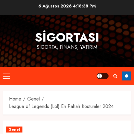
Skip
6 Ağustos 2026
4:18:40 PM
to
content
SIGORTASI
SIGORTA, FINANS, YATIRIM
Primary
Menu
Home
Genel
League of Legends (Lol) En Pahalı Kostümler 2024
Genel