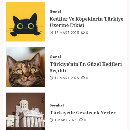
Türkiye’nin En Güzel Kedileri
Seçildi
Genel
Kediler Ve Köpeklerin Türkiye
12 MART 2025
0
Üzerine Etkisi
3
12 MART 2025
0
Türkiyede Gezilecek Yerler
Genel
1 MART 2025
0
Türkiye’nin En Güzel Kedileri
Seçildi
4
12 MART 2025
0
Ramazan Ayı 2025: Manevi
Atmosfer ve Özel Hazırlıklar
Seyahat
28 ŞUBAT 2025
0
Türkiyede Gezilecek Yerler
5
1 MART 2025
0