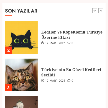
12 MART 2025
0
SON YAZILAR
2
Türkiye’nin En Güzel Kedileri
Seçildi
12 MART 2025
0
3
Türkiyede Gezilecek Yerler
1 MART 2025
0
4
Ramazan Ayı 2025: Manevi