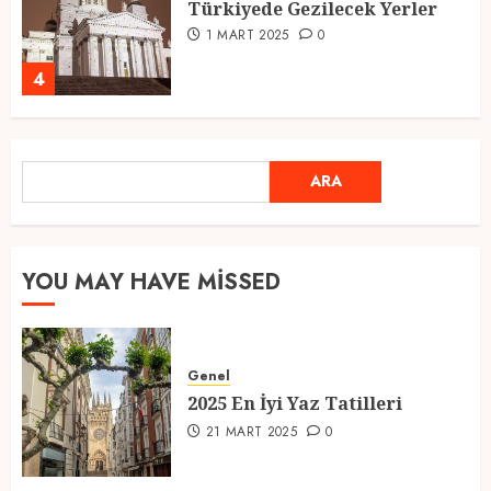
Atmosfer ve Özel Hazırlıklar
28 ŞUBAT 2025
0
5
ARA
2025 En İyi Yaz Tatilleri
ARA
21 MART 2025
0
1
YOU MAY HAVE MISSED
Kediler Ve Köpeklerin Türkiye
Üzerine Etkisi
Genel
12 MART 2025
0
2025 En İyi Yaz Tatilleri
2
21 MART 2025
0