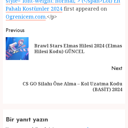
style="font-weight: normal;"> (</span>Lol) En
Pahalı Kostümler 2024
first appeared on
Ogrenicem.com
.</p>
Post
Previous
navigation
Brawl Stars Elmas Hilesi 2024 (Elmas
Pr
Hilesi Kodu) GÜNCEL
po
Next
CS GO Silahı Öne Alma – Kol Uzatma Kodu
Next
(BASİT) 2024
post:
Bir yanıt yazın