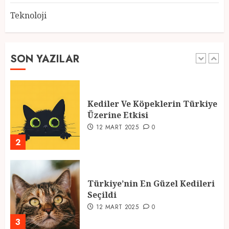
Teknoloji
2025 En İyi Yaz Tatilleri
21 MART 2025
0
SON YAZILAR
1
Kediler Ve Köpeklerin Türkiye
Üzerine Etkisi
12 MART 2025
0
2
Türkiye’nin En Güzel Kedileri
Seçildi
12 MART 2025
0
3