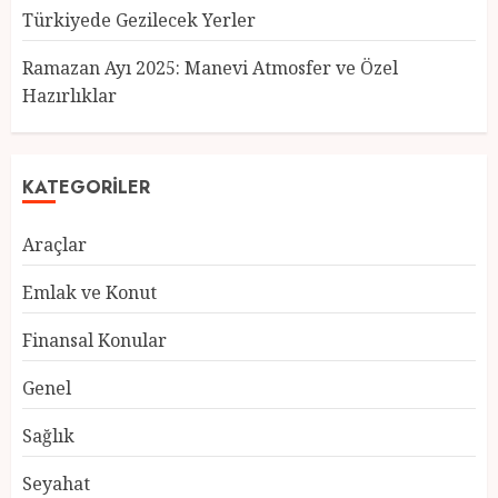
Türkiyede Gezilecek Yerler
Türkiye’nin En Güzel Kedileri
Seçildi
Ramazan Ayı 2025: Manevi Atmosfer ve Özel
12 MART 2025
0
Hazırlıklar
3
KATEGORILER
Türkiyede Gezilecek Yerler
Araçlar
1 MART 2025
0
4
Emlak ve Konut
Finansal Konular
Ramazan Ayı 2025: Manevi
Genel
Atmosfer ve Özel Hazırlıklar
28 ŞUBAT 2025
0
Sağlık
5
Seyahat