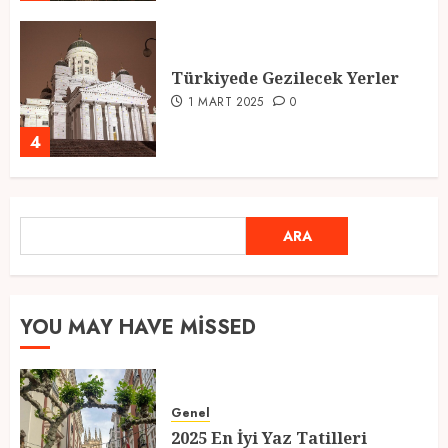
Türkiyede Gezilecek Yerler
1 MART 2025
0
4
Ramazan Ayı 2025: Manevi
ARA
ARA
Atmosfer ve Özel Hazırlıklar
28 ŞUBAT 2025
0
5
YOU MAY HAVE MISSED
2025 En İyi Yaz Tatilleri
Genel
21 MART 2025
0
2025 En İyi Yaz Tatilleri