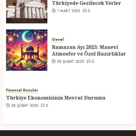
Türkiyede Gezilecek Yerler
4
1 MART 2025
0
Ramazan Ayı 2025: Manevi
Atmosfer ve Özel Hazırlıklar
Genel
Ramazan Ayı 2025: Manevi
28 ŞUBAT 2025
0
Atmosfer ve Özel Hazırlıklar
5
28 ŞUBAT 2025
0
Finansal Konular
Türkiye Ekonomisinin Mevcut Durumu
28 ŞUBAT 2025
0