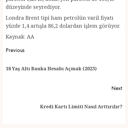
düzeyinde seyrediyor.
Londra Brent tipi ham petrolün varil fiyatı
yüzde 1,4 artışla 86,2 dolardan işlem görüyor.
Kaynak: AA
Post
Previous
navigation
Pr
18 Yaş Altı Banka Hesabı Açmak (2023)
po
Next
Next
Kredi Kartı Limiti Nasıl Arttırılır?
post: