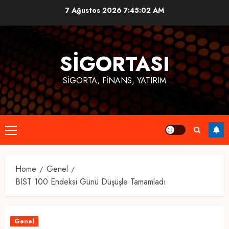
Skip
7 Ağustos 2026
7:45:02 AM
to
content
SIGORTASI
SIGORTA, FINANS, YATIRIM
Primary
Menu
Home
Genel
BIST 100 Endeksi Günü Düşüşle Tamamladı
Genel