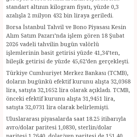
standart altının kilogram fiyatı, yüzde 0,3
azalışla 2 milyon 432 bin liraya geriledi.
Borsa İstanbul Tahvil ve Bono Piyasası Kesin
Alım Satım Pazarı’nda işlem gören 18 Şubat
2026 vadeli tahvilin bugün valörlü
işlemlerinin basit getirisi yüzde 41,34’ten,
bileşik getirisi de yüzde 45,62’den gerçekleşti.
Türkiye Cumhuriyet Merkez Bankası (TCMB),
doların bugünkü efektif kurunu alışta 32,0368
lira, satışta 32,1652 lira olarak açıkladı. TCMB,
önceki efektif kurunu alışta 31,9451 lira,
satışta 32,0731 lira olarak belirlemişti.
Uluslararası piyasalarda saat 18.25 itibarıyla
avro/dolar paritesi 1,0830, sterlin/dolar
paritesi 1,2640, dolar/yen paritesi de 151,40