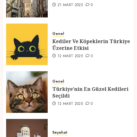
1
21 MART 2025
0
Kediler Ve Köpeklerin Türkiye
Üzerine Etkisi
Genel
Kediler Ve Köpeklerin Türkiye
12 MART 2025
0
Üzerine Etkisi
2
12 MART 2025
0
Türkiye’nin En Güzel Kedileri
Seçildi
Genel
Türkiye’nin En Güzel Kedileri
12 MART 2025
0
Seçildi
3
12 MART 2025
0
Türkiyede Gezilecek Yerler
Seyahat
1 MART 2025
0