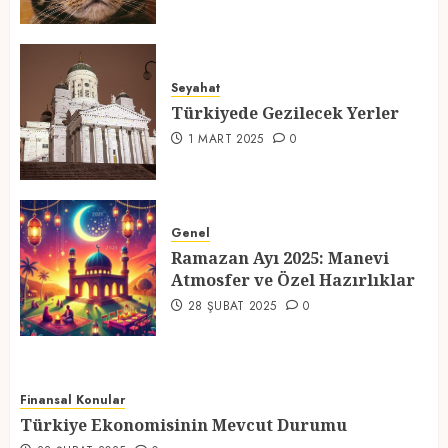
Türkiyede Gezilecek Yerler
Seyahat
1 MART 2025
0
Türkiyede Gezilecek Yerler
4
1 MART 2025
0
Ramazan Ayı 2025: Manevi
Atmosfer ve Özel Hazırlıklar
Genel
Ramazan Ayı 2025: Manevi
28 ŞUBAT 2025
0
Atmosfer ve Özel Hazırlıklar
5
28 ŞUBAT 2025
0
Finansal Konular
Türkiye Ekonomisinin Mevcut Durumu