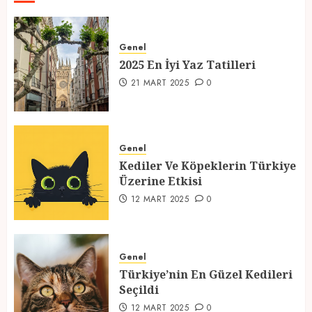
2025 En İyi Yaz Tatilleri
Genel
21 MART 2025
0
2025 En İyi Yaz Tatilleri
1
21 MART 2025
0
Kediler Ve Köpeklerin Türkiye
Üzerine Etkisi
Genel
Kediler Ve Köpeklerin Türkiye
12 MART 2025
0
Üzerine Etkisi
2
12 MART 2025
0
Türkiye’nin En Güzel Kedileri
Seçildi
Genel
Türkiye’nin En Güzel Kedileri
12 MART 2025
0
Seçildi
3
12 MART 2025
0