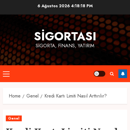
Skip
6 Ağustos 2026
4:18:18 PM
to
content
SIGORTASI
SIGORTA, FINANS, YATIRIM
Primary
Menu
Home
Genel
Kredi Kartı Limiti Nasıl Arttırılır?
Genel