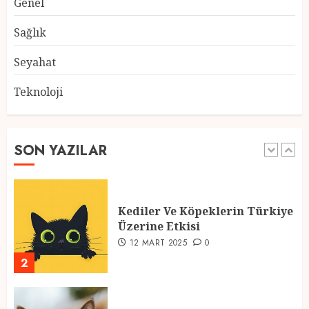
Genel
Atmosfer ve Özel Hazırlıklar
28 ŞUBAT 2025
0
Sağlık
5
Seyahat
Teknoloji
2025 En İyi Yaz Tatilleri
21 MART 2025
0
SON YAZILAR
1
Kediler Ve Köpeklerin Türkiye
Üzerine Etkisi
12 MART 2025
0
2