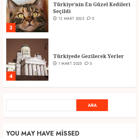
Türkiye’nin En Güzel Kedileri
Seçildi
12 MART 2025
0
3
Türkiyede Gezilecek Yerler
1 MART 2025
0
4
Ramazan Ayı 2025: Manevi
ARA
ARA
Atmosfer ve Özel Hazırlıklar
28 ŞUBAT 2025
0
5
YOU MAY HAVE MISSED