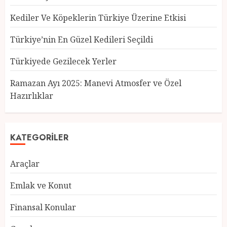
Kediler Ve Köpeklerin Türkiye Üzerine Etkisi
Türkiye’nin En Güzel Kedileri Seçildi
Türkiyede Gezilecek Yerler
Türkiye’nin En Güzel Kedileri
Seçildi
Ramazan Ayı 2025: Manevi Atmosfer ve Özel
12 MART 2025
0
Hazırlıklar
3
KATEGORILER
Türkiyede Gezilecek Yerler
Araçlar
1 MART 2025
0
4
Emlak ve Konut
Finansal Konular
Ramazan Ayı 2025: Manevi