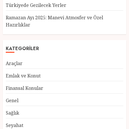
Türkiyede Gezilecek Yerler
Türkiye’nin En Güzel Kedileri
Seçildi
Ramazan Ayı 2025: Manevi Atmosfer ve Özel
12 MART 2025
0
Hazırlıklar
3
KATEGORILER
Türkiyede Gezilecek Yerler
Araçlar
1 MART 2025
0
4
Emlak ve Konut
Finansal Konular
Ramazan Ayı 2025: Manevi
Genel
Atmosfer ve Özel Hazırlıklar
28 ŞUBAT 2025
0
Sağlık
5
Seyahat