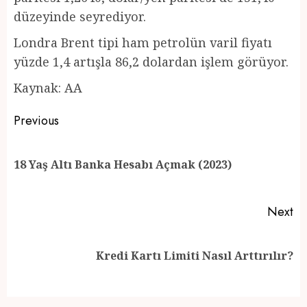
düzeyinde seyrediyor.
Londra Brent tipi ham petrolün varil fiyatı
yüzde 1,4 artışla 86,2 dolardan işlem görüyor.
Kaynak: AA
Post
Previous
navigation
Pr
18 Yaş Altı Banka Hesabı Açmak (2023)
po
Next
Next
Kredi Kartı Limiti Nasıl Arttırılır?
post: