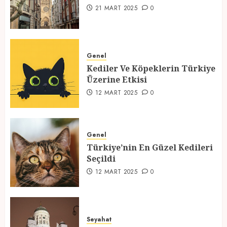
1
21 MART 2025
0
Kediler Ve Köpeklerin Türkiye
Üzerine Etkisi
Genel
Kediler Ve Köpeklerin Türkiye
12 MART 2025
0
Üzerine Etkisi
2
12 MART 2025
0
Türkiye’nin En Güzel Kedileri
Seçildi
Genel
Türkiye’nin En Güzel Kedileri
12 MART 2025
0
Seçildi
3
12 MART 2025
0
Türkiyede Gezilecek Yerler
Seyahat
1 MART 2025
0