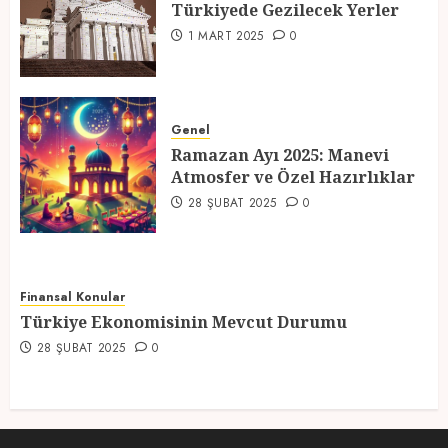
Türkiyede Gezilecek Yerler
4
1 MART 2025
0
Ramazan Ayı 2025: Manevi
Atmosfer ve Özel Hazırlıklar
Genel
Ramazan Ayı 2025: Manevi
28 ŞUBAT 2025
0
Atmosfer ve Özel Hazırlıklar
5
28 ŞUBAT 2025
0
Finansal Konular
Türkiye Ekonomisinin Mevcut Durumu
28 ŞUBAT 2025
0