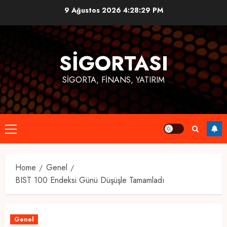
Skip
9 Ağustos 2026
4:28:29 PM
to
content
SIGORTASI
SIGORTA, FINANS, YATIRIM
Primary
Menu
Home
Genel
BIST 100 Endeksi Günü Düşüşle Tamamladı
Genel