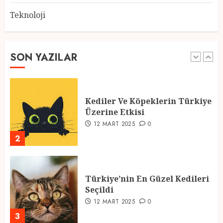
Teknoloji
2025 En İyi Yaz Tatilleri
21 MART 2025
0
SON YAZILAR
1
Kediler Ve Köpeklerin Türkiye
Üzerine Etkisi
12 MART 2025
0
2
Türkiye’nin En Güzel Kedileri
Seçildi
12 MART 2025
0
3