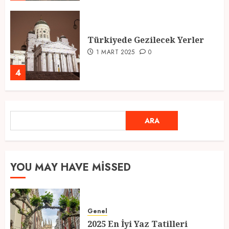
Türkiyede Gezilecek Yerler
1 MART 2025
0
4
Ramazan Ayı 2025: Manevi
ARA
ARA
Atmosfer ve Özel Hazırlıklar
28 ŞUBAT 2025
0
5
YOU MAY HAVE MISSED
2025 En İyi Yaz Tatilleri
Genel
21 MART 2025
0
2025 En İyi Yaz Tatilleri