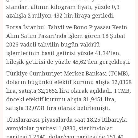
standart altının kilogram fiyatı, yüzde 0,3
azalışla 2 milyon 432 bin liraya geriledi.
Borsa İstanbul Tahvil ve Bono Piyasası Kesin
Alım Satım Pazarı’nda işlem gören 18 Şubat
2026 vadeli tahvilin bugün valörlü
işlemlerinin basit getirisi yüzde 41,34’ten,
bileşik getirisi de yüzde 45,62’den gerçekleşti.
Türkiye Cumhuriyet Merkez Bankası (TCMB),
doların bugünkü efektif kurunu alışta 32,0368
lira, satışta 32,1652 lira olarak açıkladı. TCMB,
önceki efektif kurunu alışta 31,9451 lira,
satışta 32,0731 lira olarak belirlemişti.
Uluslararası piyasalarda saat 18.25 itibarıyla
avro/dolar paritesi 1,0830, sterlin/dolar
paritesi 1,2640, dolar/yen paritesi de 151,40