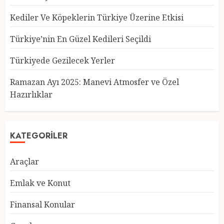
Kediler Ve Köpeklerin Türkiye Üzerine Etkisi
Türkiye’nin En Güzel Kedileri Seçildi
Türkiyede Gezilecek Yerler
Türkiye’nin En Güzel Kedileri
Seçildi
Ramazan Ayı 2025: Manevi Atmosfer ve Özel
12 MART 2025
0
Hazırlıklar
3
KATEGORILER
Türkiyede Gezilecek Yerler
Araçlar
1 MART 2025
0
4
Emlak ve Konut
Finansal Konular
Ramazan Ayı 2025: Manevi