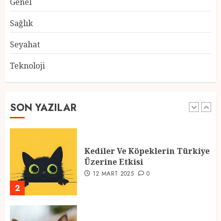
Genel
Atmosfer ve Özel Hazırlıklar
28 ŞUBAT 2025
0
Sağlık
5
Seyahat
Teknoloji
2025 En İyi Yaz Tatilleri
21 MART 2025
0
SON YAZILAR
1
Kediler Ve Köpeklerin Türkiye
Üzerine Etkisi
12 MART 2025
0
2