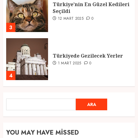
Türkiye’nin En Güzel Kedileri
Seçildi
12 MART 2025
0
3
Türkiyede Gezilecek Yerler
1 MART 2025
0
4
Ramazan Ayı 2025: Manevi
ARA
ARA
Atmosfer ve Özel Hazırlıklar
28 ŞUBAT 2025
0
5
YOU MAY HAVE MISSED