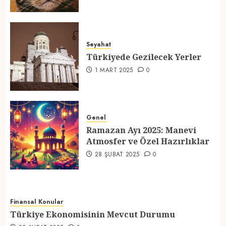
Türkiyede Gezilecek Yerler
Seyahat
1 MART 2025
0
Türkiyede Gezilecek Yerler
4
1 MART 2025
0
Ramazan Ayı 2025: Manevi
Atmosfer ve Özel Hazırlıklar
Genel
Ramazan Ayı 2025: Manevi
28 ŞUBAT 2025
0
Atmosfer ve Özel Hazırlıklar
5
28 ŞUBAT 2025
0
Finansal Konular
Türkiye Ekonomisinin Mevcut Durumu