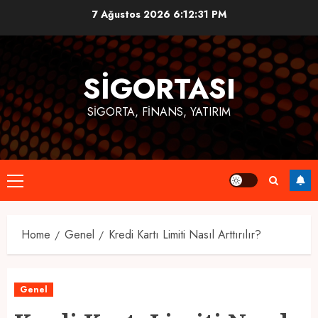
Skip
7 Ağustos 2026
6:12:31 PM
to
content
SIGORTASI
SIGORTA, FINANS, YATIRIM
Primary
Menu
Home
Genel
Kredi Kartı Limiti Nasıl Arttırılır?
Genel