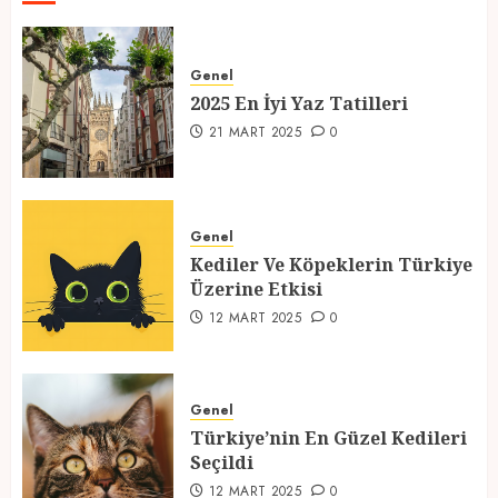
2025 En İyi Yaz Tatilleri
Genel
21 MART 2025
0
2025 En İyi Yaz Tatilleri
1
21 MART 2025
0
Kediler Ve Köpeklerin Türkiye
Üzerine Etkisi
Genel
Kediler Ve Köpeklerin Türkiye
12 MART 2025
0
Üzerine Etkisi
2
12 MART 2025
0
Türkiye’nin En Güzel Kedileri
Seçildi
Genel
Türkiye’nin En Güzel Kedileri
12 MART 2025
0
Seçildi
3
12 MART 2025
0