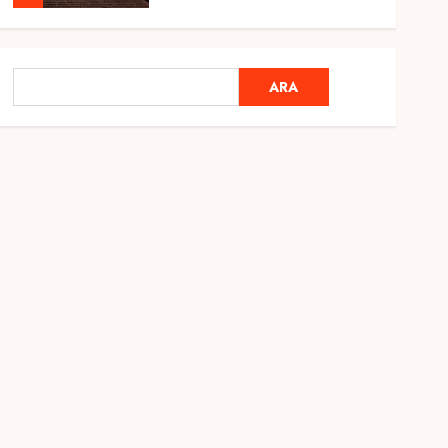
Genel
Ramazan Ayı 2025:
ARA
ARA
Manevi Atmosfer ve Özel
Hazırlıklar
28 ŞUBAT 2025
0
5
Genel
2025 En İyi Yaz Tatilleri
21 MART 2025
0
1
Genel
Kediler Ve Köpeklerin
Türkiye Üzerine Etkisi
12 MART 2025
0