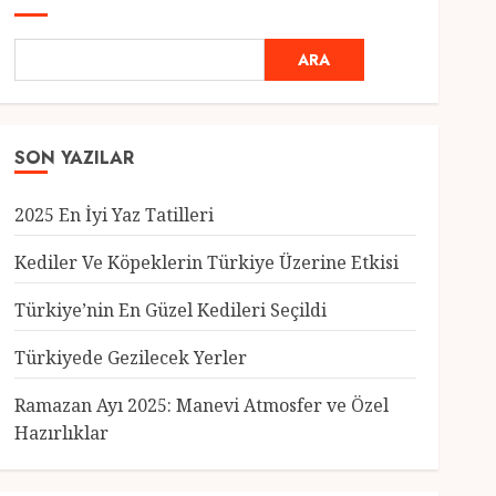
ARA
SON YAZILAR
2025 En İyi Yaz Tatilleri
Kediler Ve Köpeklerin Türkiye Üzerine Etkisi
Türkiye’nin En Güzel Kedileri Seçildi
Genel
Türkiyede Gezilecek Yerler
Türkiye’nin En Güzel
Kedileri Seçildi
Ramazan Ayı 2025: Manevi Atmosfer ve Özel
12 MART 2025
0
Hazırlıklar
3