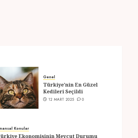
Hazırlıklar
28 ŞUBAT 2025
0
5
Genel
Türkiye’nin En Güzel
Kedileri Seçildi
12 MART 2025
0
inansal Konular
ürkiye Ekonomisinin Mevcut Durumu