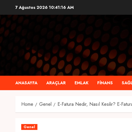
Skip
7 Ağustos 2026
10:41:17 AM
to
content
ANASAYFA
ARAÇLAR
EMLAK
FINANS
SAĞL
Home
Genel
E-Fatura Nedir, Nasıl Kesilir? E-Fat
Genel