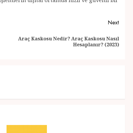
şlemlerin dijital ortamda hızlı ve güvenli bir
Next
Araç Kaskosu Nedir? Araç Kaskosu Nasıl
Previous
Next
Hesaplanır? (2023)
post:
post: