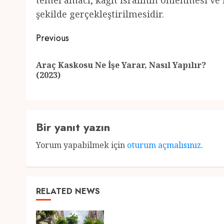
temel amacı, kağıt israfının önlenmesi ve i
şekilde gerçekleştirilmesidir.
Post
Previous
navigation
Araç Kaskosu Ne İşe Yarar, Nasıl Yapılır?
(2023)
Bir yanıt yazın
Yorum yapabilmek için
oturum açmalısınız
.
RELATED NEWS