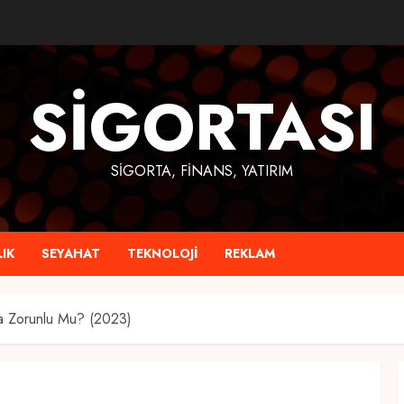
SIGORTASI
SIGORTA, FINANS, YATIRIM
IK
SEYAHAT
TEKNOLOJI
REKLAM
ura Zorunlu Mu? (2023)