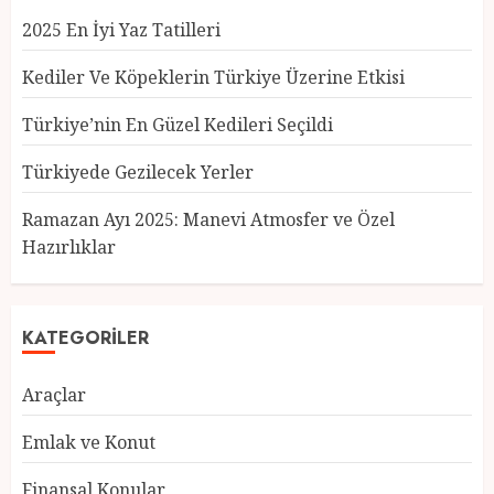
2025 En İyi Yaz Tatilleri
Kediler Ve Köpeklerin Türkiye Üzerine Etkisi
Türkiye’nin En Güzel Kedileri Seçildi
Türkiyede Gezilecek Yerler
Türkiye’nin En Güzel Kedileri
Seçildi
Ramazan Ayı 2025: Manevi Atmosfer ve Özel
12 MART 2025
0
Hazırlıklar
3
KATEGORILER
Türkiyede Gezilecek Yerler
Araçlar
1 MART 2025
0
4
Emlak ve Konut
Finansal Konular