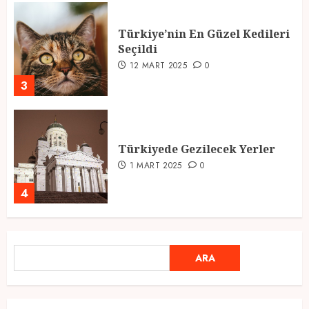
Türkiye’nin En Güzel Kedileri
Seçildi
12 MART 2025
0
3
Türkiyede Gezilecek Yerler
1 MART 2025
0
4
Ramazan Ayı 2025: Manevi
ARA
ARA
Atmosfer ve Özel Hazırlıklar
28 ŞUBAT 2025
0
5