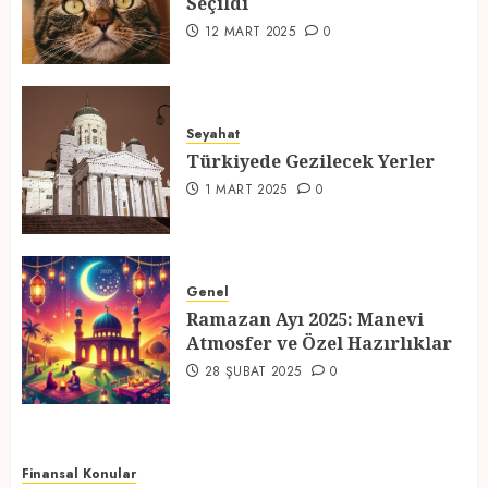
Seçildi
3
12 MART 2025
0
Türkiyede Gezilecek Yerler
Seyahat
1 MART 2025
0
Türkiyede Gezilecek Yerler
4
1 MART 2025
0
Ramazan Ayı 2025: Manevi
Atmosfer ve Özel Hazırlıklar
Genel
Ramazan Ayı 2025: Manevi
28 ŞUBAT 2025
0
Atmosfer ve Özel Hazırlıklar
5
28 ŞUBAT 2025
0
Finansal Konular