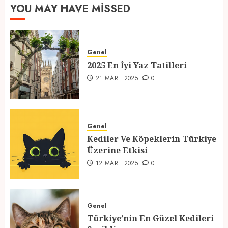
YOU MAY HAVE MISSED
2025 En İyi Yaz Tatilleri
Genel
21 MART 2025
0
2025 En İyi Yaz Tatilleri
1
21 MART 2025
0
Kediler Ve Köpeklerin Türkiye
Üzerine Etkisi
Genel
Kediler Ve Köpeklerin Türkiye
12 MART 2025
0
Üzerine Etkisi
2
12 MART 2025
0
Türkiye’nin En Güzel Kedileri
Seçildi
Genel
Türkiye’nin En Güzel Kedileri
12 MART 2025
0