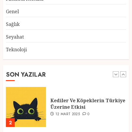
Ramazan Ayı 2025: Manevi
Genel
Atmosfer ve Özel Hazırlıklar
28 ŞUBAT 2025
0
Sağlık
5
Seyahat
Teknoloji
2025 En İyi Yaz Tatilleri
21 MART 2025
0
SON YAZILAR
1
Kediler Ve Köpeklerin Türkiye
Üzerine Etkisi
12 MART 2025
0
2