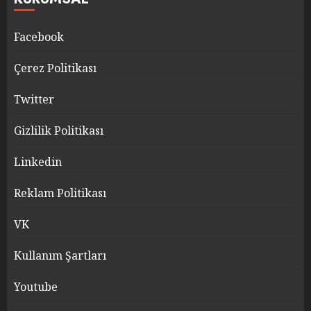
Facebook
Çerez Politikası
Twitter
Gizlilik Politikası
Linkedin
Reklam Politikası
VK
Kullanım Şartları
Youtube