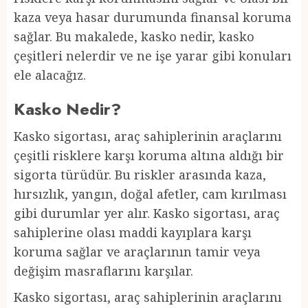
kaza veya hasar durumunda finansal koruma
sağlar. Bu makalede, kasko nedir, kasko
çeşitleri nelerdir ve ne işe yarar gibi konuları
ele alacağız.
Kasko Nedir?
Kasko sigortası, araç sahiplerinin araçlarını
çeşitli risklere karşı koruma altına aldığı bir
sigorta türüdür. Bu riskler arasında kaza,
hırsızlık, yangın, doğal afetler, cam kırılması
gibi durumlar yer alır. Kasko sigortası, araç
sahiplerine olası maddi kayıplara karşı
koruma sağlar ve araçlarının tamir veya
değişim masraflarını karşılar.
Kasko sigortası, araç sahiplerinin araçlarını