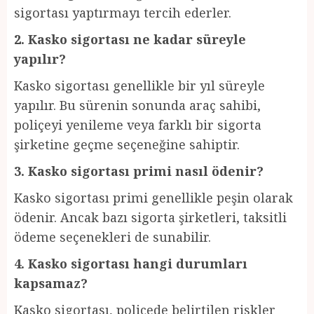
sigortası yaptırmayı tercih ederler.
2. Kasko sigortası ne kadar süreyle
yapılır?
Kasko sigortası genellikle bir yıl süreyle
yapılır. Bu sürenin sonunda araç sahibi,
poliçeyi yenileme veya farklı bir sigorta
şirketine geçme seçeneğine sahiptir.
3. Kasko sigortası primi nasıl ödenir?
Kasko sigortası primi genellikle peşin olarak
ödenir. Ancak bazı sigorta şirketleri, taksitli
ödeme seçenekleri de sunabilir.
4. Kasko sigortası hangi durumları
kapsamaz?
Kasko sigortası, poliçede belirtilen riskler