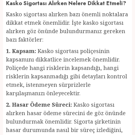
Kasko Sigortası Alırken Nelere Dikkat Etmeli?
Kasko sigortası alırken bazı önemli noktalara
dikkat etmek önemlidir. İşte kasko sigortası
alırken göz önünde bulundurmanız gereken
bazı faktörler:
1. Kapsam:
Kasko sigortası poliçesinin
kapsamını dikkatlice incelemek önemlidir.
Poliçede hangi risklerin kapsandığı, hangi
risklerin kapsanmadığı gibi detayları kontrol
etmek, istenmeyen sürprizlerle
karşılaşmanızı önleyecektir.
2. Hasar Ödeme Süreci:
Kasko sigortası
alırken hasar ödeme sürecini de göz önünde
bulundurmak önemlidir. Sigorta şirketinin
hasar durumunda nasıl bir süreç izlediğini,