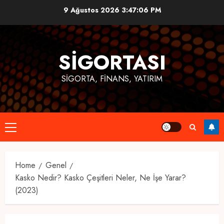
Skip
9 Ağustos 2026
3:47:07 PM
to
content
SIGORTASI
SIGORTA, FINANS, YATIRIM
Primary
Menu
Home
Genel
Kasko Nedir? Kasko Çeşitleri Neler, Ne İşe Yarar?
(2023)