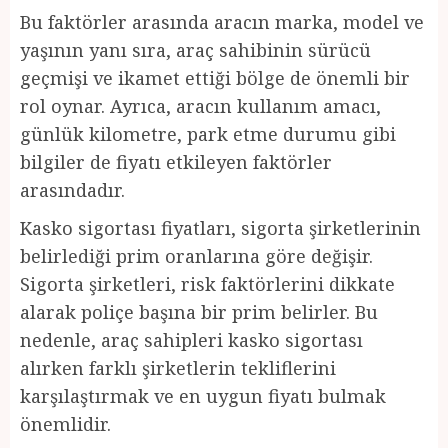
Bu faktörler arasında aracın marka, model ve
yaşının yanı sıra, araç sahibinin sürücü
geçmişi ve ikamet ettiği bölge de önemli bir
rol oynar. Ayrıca, aracın kullanım amacı,
günlük kilometre, park etme durumu gibi
bilgiler de fiyatı etkileyen faktörler
arasındadır.
Kasko sigortası fiyatları, sigorta şirketlerinin
belirlediği prim oranlarına göre değişir.
Sigorta şirketleri, risk faktörlerini dikkate
alarak poliçe başına bir prim belirler. Bu
nedenle, araç sahipleri kasko sigortası
alırken farklı şirketlerin tekliflerini
karşılaştırmak ve en uygun fiyatı bulmak
önemlidir.