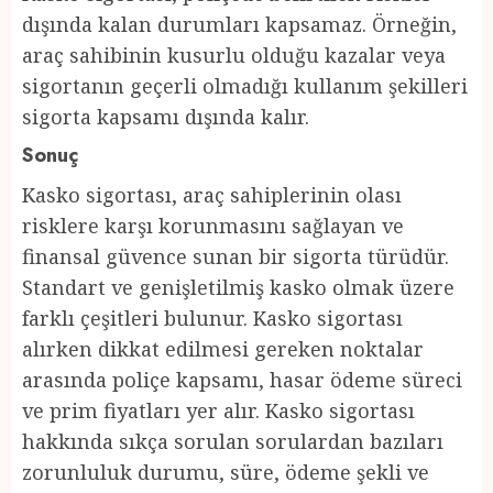
dışında kalan durumları kapsamaz. Örneğin,
araç sahibinin kusurlu olduğu kazalar veya
sigortanın geçerli olmadığı kullanım şekilleri
sigorta kapsamı dışında kalır.
Sonuç
Kasko sigortası, araç sahiplerinin olası
risklere karşı korunmasını sağlayan ve
finansal güvence sunan bir sigorta türüdür.
Standart ve genişletilmiş kasko olmak üzere
farklı çeşitleri bulunur. Kasko sigortası
alırken dikkat edilmesi gereken noktalar
arasında poliçe kapsamı, hasar ödeme süreci
ve prim fiyatları yer alır. Kasko sigortası
hakkında sıkça sorulan sorulardan bazıları
zorunluluk durumu, süre, ödeme şekli ve