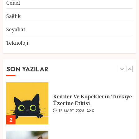
Genel
Atmosfer ve Özel Hazırlıklar
28 ŞUBAT 2025
0
Sağlık
5
Seyahat
Teknoloji
2025 En İyi Yaz Tatilleri
21 MART 2025
0
SON YAZILAR
1
Kediler Ve Köpeklerin Türkiye
Üzerine Etkisi
12 MART 2025
0
2