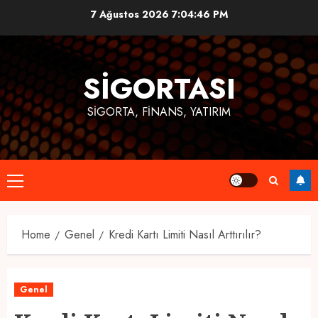
Skip
7 Ağustos 2026
7:04:47 PM
to
content
SIGORTASI
SIGORTA, FINANS, YATIRIM
Primary
Menu
Home
Genel
Kredi Kartı Limiti Nasıl Arttırılır?
Genel