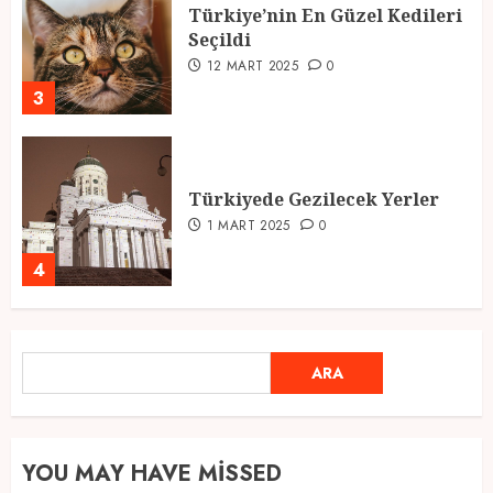
Türkiye’nin En Güzel Kedileri
Seçildi
12 MART 2025
0
3
Türkiyede Gezilecek Yerler
1 MART 2025
0
4
Ramazan Ayı 2025: Manevi
ARA
ARA
Atmosfer ve Özel Hazırlıklar
28 ŞUBAT 2025
0
5
YOU MAY HAVE MISSED