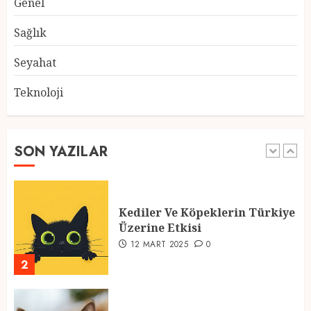
Genel
Atmosfer ve Özel Hazırlıklar
28 ŞUBAT 2025
0
Sağlık
5
Seyahat
Teknoloji
2025 En İyi Yaz Tatilleri
21 MART 2025
0
SON YAZILAR
1
Kediler Ve Köpeklerin Türkiye
Üzerine Etkisi
12 MART 2025
0
2