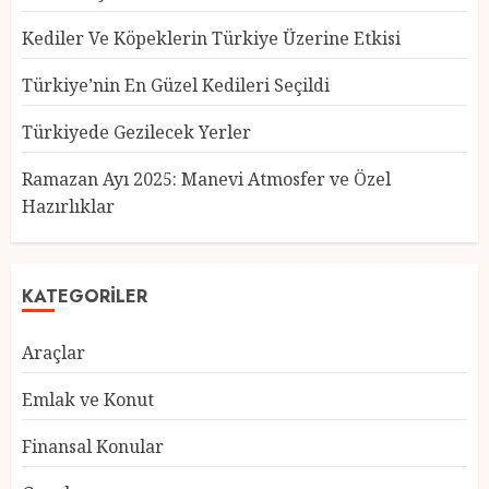
Kediler Ve Köpeklerin Türkiye Üzerine Etkisi
Türkiye’nin En Güzel Kedileri Seçildi
Türkiyede Gezilecek Yerler
Türkiye’nin En Güzel Kedileri
Seçildi
Ramazan Ayı 2025: Manevi Atmosfer ve Özel
12 MART 2025
0
Hazırlıklar
3
KATEGORILER
Türkiyede Gezilecek Yerler
Araçlar
1 MART 2025
0
4
Emlak ve Konut
Finansal Konular
Ramazan Ayı 2025: Manevi