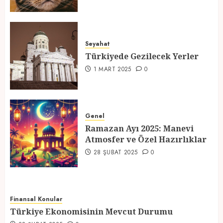
Türkiyede Gezilecek Yerler
Seyahat
1 MART 2025
0
Türkiyede Gezilecek Yerler
4
1 MART 2025
0
Ramazan Ayı 2025: Manevi
Atmosfer ve Özel Hazırlıklar
Genel
Ramazan Ayı 2025: Manevi
28 ŞUBAT 2025
0
Atmosfer ve Özel Hazırlıklar
5
28 ŞUBAT 2025
0
Finansal Konular
Türkiye Ekonomisinin Mevcut Durumu