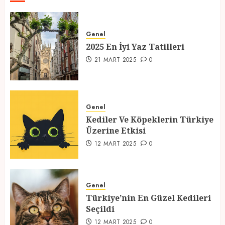
2025 En İyi Yaz Tatilleri
Genel
21 MART 2025
0
2025 En İyi Yaz Tatilleri
1
21 MART 2025
0
Kediler Ve Köpeklerin Türkiye
Üzerine Etkisi
Genel
Kediler Ve Köpeklerin Türkiye
12 MART 2025
0
Üzerine Etkisi
2
12 MART 2025
0
Türkiye’nin En Güzel Kedileri
Seçildi
Genel
Türkiye’nin En Güzel Kedileri
12 MART 2025
0
Seçildi
3
12 MART 2025
0