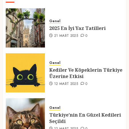
2025 En İyi Yaz Tatilleri
21 MART 2025
0
Genel
2025 En İyi Yaz Tatilleri
1
21 MART 2025
0
Kediler Ve Köpeklerin Türkiye
Üzerine Etkisi
Genel
12 MART 2025
0
Kediler Ve Köpeklerin Türkiye
Üzerine Etkisi
2
12 MART 2025
0
Türkiye’nin En Güzel Kedileri
Seçildi
Genel
12 MART 2025
0
Türkiye’nin En Güzel Kedileri
Seçildi
3
12 MART 2025
0