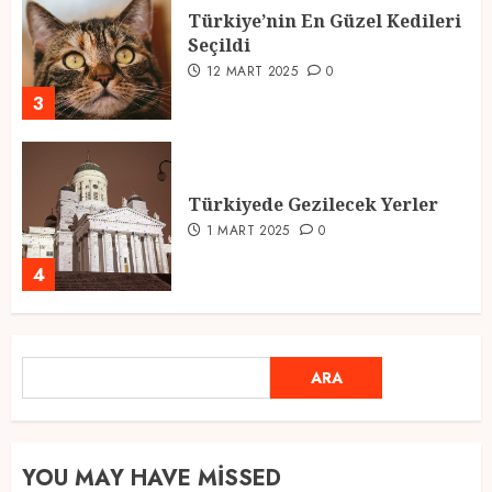
Türkiye’nin En Güzel Kedileri
Seçildi
12 MART 2025
0
3
Türkiyede Gezilecek Yerler
1 MART 2025
0
4
Ramazan Ayı 2025: Manevi
ARA
ARA
Atmosfer ve Özel Hazırlıklar
28 ŞUBAT 2025
0
5
YOU MAY HAVE MISSED