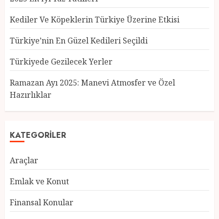
Kediler Ve Köpeklerin Türkiye Üzerine Etkisi
Türkiye’nin En Güzel Kedileri Seçildi
Türkiyede Gezilecek Yerler
Türkiye’nin En Güzel Kedileri
Seçildi
Ramazan Ayı 2025: Manevi Atmosfer ve Özel
12 MART 2025
0
Hazırlıklar
3
KATEGORILER
Türkiyede Gezilecek Yerler
1 MART 2025
0
Araçlar
4
Emlak ve Konut
Finansal Konular
Ramazan Ayı 2025: Manevi