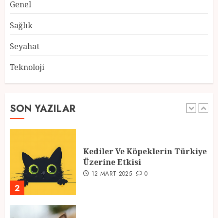
Genel
Atmosfer ve Özel Hazırlıklar
28 ŞUBAT 2025
0
Sağlık
5
Seyahat
Teknoloji
2025 En İyi Yaz Tatilleri
21 MART 2025
0
SON YAZILAR
1
Kediler Ve Köpeklerin Türkiye
Üzerine Etkisi
12 MART 2025
0
2