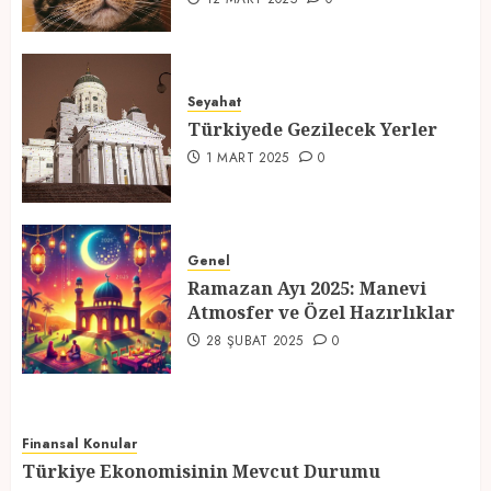
Türkiyede Gezilecek Yerler
1 MART 2025
0
Seyahat
Türkiyede Gezilecek Yerler
4
1 MART 2025
0
Ramazan Ayı 2025: Manevi
Atmosfer ve Özel Hazırlıklar
Genel
28 ŞUBAT 2025
0
Ramazan Ayı 2025: Manevi
Atmosfer ve Özel Hazırlıklar
5
28 ŞUBAT 2025
0
Finansal Konular
Türkiye Ekonomisinin Mevcut Durumu