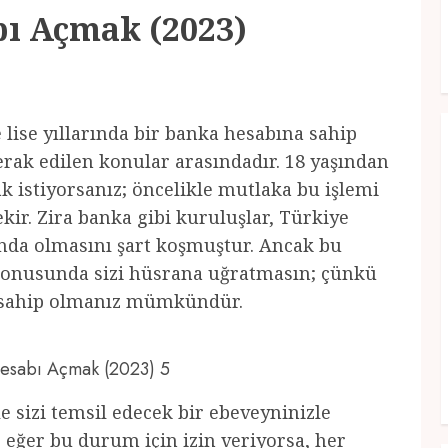
bı Açmak (2023)
le lise yıllarında bir banka hesabına sahip
erak edilen konular arasındadır. 18 yaşından
 istiyorsanız; öncelikle mutlaka bu işlemi
ir. Zira banka gibi kuruluşlar, Türkiye
ında olmasını şart koşmuştur. Ancak bu
onusunda sizi hüsrana uğratmasın; çünkü
a sahip olmanız mümkündür.
 Hesabı Açmak (2023) 5
e sizi temsil edecek bir ebeveyninizle
eğer bu durum için izin veriyorsa, her