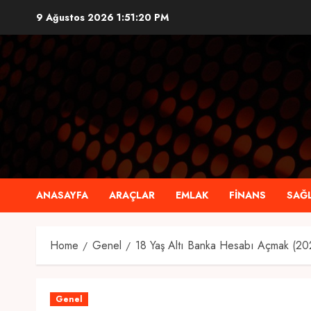
Skip
9 Ağustos 2026
1:51:21 PM
to
content
ANASAYFA
ARAÇLAR
EMLAK
FINANS
SAĞL
Home
Genel
18 Yaş Altı Banka Hesabı Açmak (20
Genel