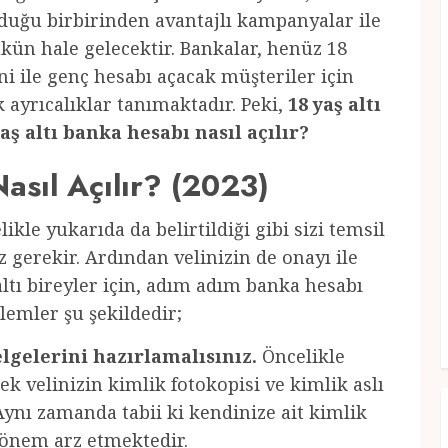
nduğu birbirinden avantajlı kampanyalar ile
ün hale gelecektir. Bankalar, henüz 18
i ile genç hesabı açacak müşteriler için
 ayrıcalıklar tanımaktadır. Peki,
18 yaş altı
altı banka hesabı nasıl açılır?
asıl Açılır? (2023)
likle yukarıda da belirtildiği gibi sizi temsil
 gerekir. Ardından velinizin de onayı ile
 altı bireyler için, adım adım banka hesabı
lemler şu şekildedir;
lgelerini hazırlamalısınız.
Öncelikle
k velinizin kimlik fotokopisi ve kimlik aslı
. Aynı zamanda tabii ki kendinize ait kimlik
 önem arz etmektedir.