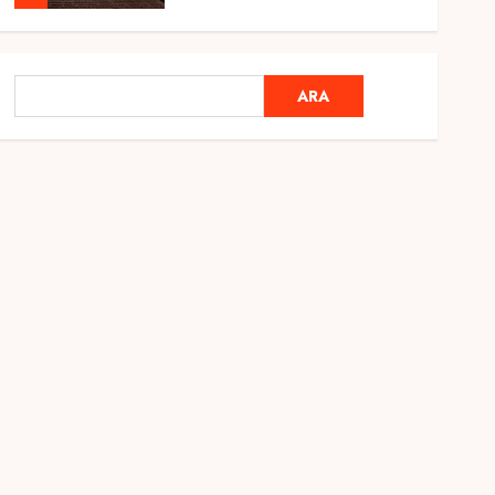
Genel
Ramazan Ayı 2025:
ARA
ARA
Manevi Atmosfer ve Özel
Hazırlıklar
28 ŞUBAT 2025
0
5
Genel
2025 En İyi Yaz Tatilleri
21 MART 2025
0
1
Genel
Kediler Ve Köpeklerin
Türkiye Üzerine Etkisi
12 MART 2025
0