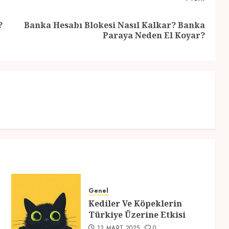
?
Banka Hesabı Blokesi Nasıl Kalkar? Banka
Previous
Next
Paraya Neden El Koyar?
post:
post:
Genel
Kediler Ve Köpeklerin
Türkiye Üzerine Etkisi
12 MART 2025
0