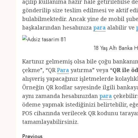
açılıp kullanıma hazır hale getirilebilse 
gönderilip size teslim edilmesi ve aktif e
bulabilmektedir. Ancak yine de mobil şube
başkalarından hesabınıza
para
alabilir ve
18 Yaş Altı Banka
Kartınız gelmemiş olsa bile çoğu bankan
çekme”, “QR
Para
yatırma” veya “
QR ile 
alışveriş yapacağınız işletmelerde kolayl
Örneğin QR kodlar sayesinde ilgili bankay
aynı zamanda hesabınızdan
para
çekebilirs
ödeme yapmak istediğinizi belirtebilir, e
POS cihazında verilecek QR kodunu tarayara
tamamlayabilirsiniz.
Post
Previous