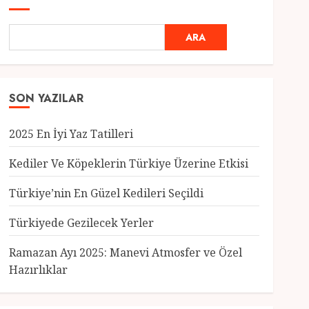
ARA
SON YAZILAR
2025 En İyi Yaz Tatilleri
Kediler Ve Köpeklerin Türkiye Üzerine Etkisi
Türkiye’nin En Güzel Kedileri Seçildi
Genel
Türkiyede Gezilecek Yerler
Türkiye’nin En Güzel
Kedileri Seçildi
Ramazan Ayı 2025: Manevi Atmosfer ve Özel
12 MART 2025
0
Hazırlıklar
3