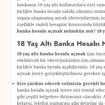
bankanın 18 yaş altı kullanıcılara özel su
birlikte banka hesabı sahibi olmanız mümk
yaşına ulaşmamış ancak ebeveynlerinin izn
özellikle vadeli hesaplar konusunda büyük
banka hesabı açmak mümkün mü? 18 yaş 
18 Yaş Altı Banka Hesabı N
18 yaş altı banka hesabı açmak
için önce
edebilecek bir ebeveyninizden izin almanız
birlikte banka hesabı açabilirsiniz. 18 yaş
açmak üzere gerçekleştirilmesi gereken iş
Size yardım edecek velinizin gerekli be
banka hesabı açmak üzere sizi temsil edece
gibi çeşitli belgelere ihtiyacınız olacaktır
belgesi, telefon numarası gibi detaylar da