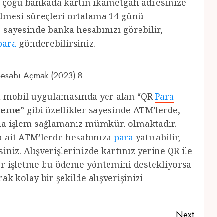
de çoğu bankada kartın ikametgah adresinize
dilmesi süreçleri ortalama 14 günü
 sayesinde banka hesabınızı görebilir,
para
gönderebilirsiniz.
 Hesabı Açmak (2023) 8
ın mobil uygulamasında yer alan “QR
Para
ödeme
” gibi özellikler sayesinde ATM’lerde,
ıkla işlem sağlamanız mümkün olmaktadır.
a ait ATM’lerde hesabınıza
para
yatırabilir,
iniz. Alışverişlerinizde kartınız yerine QR ile
ğer işletme bu ödeme yöntemini destekliyorsa
k kolay bir şekilde alışverişinizi
Next