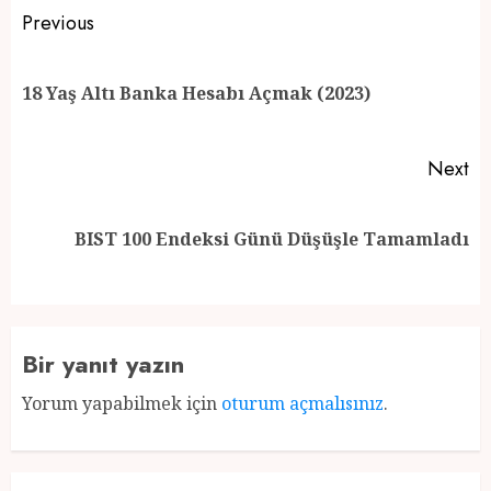
Post
Previous
navigation
Pr
18 Yaş Altı Banka Hesabı Açmak (2023)
po
Next
Next
BIST 100 Endeksi Günü Düşüşle Tamamladı
post:
Bir yanıt yazın
Yorum yapabilmek için
oturum açmalısınız
.