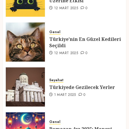
Üzerine Etkisi
2
12 MART 2025
0
Türkiye’nin En Güzel Kedileri
Seçildi
Genel
Türkiye’nin En Güzel Kedileri
12 MART 2025
0
Seçildi
3
12 MART 2025
0
Türkiyede Gezilecek Yerler
Seyahat
1 MART 2025
0
Türkiyede Gezilecek Yerler
4
1 MART 2025
0
Ramazan Ayı 2025: Manevi
Atmosfer ve Özel Hazırlıklar
Genel
28 ŞUBAT 2025
0