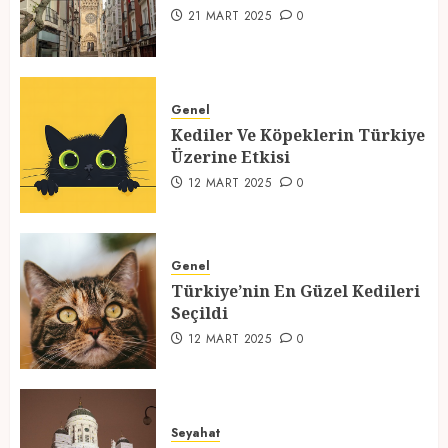
1
21 MART 2025
0
Kediler Ve Köpeklerin Türkiye
Üzerine Etkisi
Genel
Kediler Ve Köpeklerin Türkiye
12 MART 2025
0
Üzerine Etkisi
2
12 MART 2025
0
Türkiye’nin En Güzel Kedileri
Seçildi
Genel
Türkiye’nin En Güzel Kedileri
12 MART 2025
0
Seçildi
3
12 MART 2025
0
Türkiyede Gezilecek Yerler
Seyahat
1 MART 2025
0