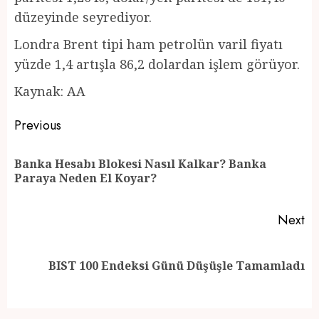
düzeyinde seyrediyor.
Londra Brent tipi ham petrolün varil fiyatı
yüzde 1,4 artışla 86,2 dolardan işlem görüyor.
Kaynak: AA
Post
Previous
navigation
Banka Hesabı Blokesi Nasıl Kalkar? Banka
Pr
Paraya Neden El Koyar?
po
Next
Next
BIST 100 Endeksi Günü Düşüşle Tamamladı
post: