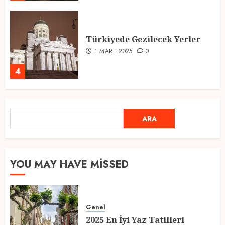
Türkiyede Gezilecek Yerler
1 MART 2025
0
4
Ramazan Ayı 2025: Manevi
ARA
ARA
Atmosfer ve Özel Hazırlıklar
28 ŞUBAT 2025
0
5
YOU MAY HAVE MISSED
2025 En İyi Yaz Tatilleri
Genel
21 MART 2025
0
2025 En İyi Yaz Tatilleri