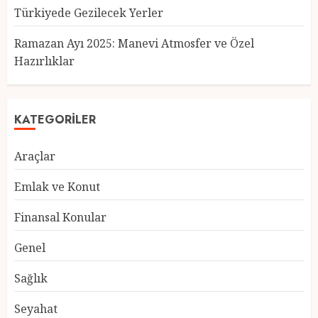
Türkiyede Gezilecek Yerler
Türkiye’nin En Güzel Kedileri
Seçildi
Ramazan Ayı 2025: Manevi Atmosfer ve Özel
12 MART 2025
0
Hazırlıklar
3
KATEGORILER
Türkiyede Gezilecek Yerler
Araçlar
1 MART 2025
0
4
Emlak ve Konut
Finansal Konular
Ramazan Ayı 2025: Manevi
Genel
Atmosfer ve Özel Hazırlıklar
28 ŞUBAT 2025
0
Sağlık
5
Seyahat