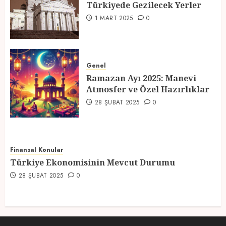
Türkiyede Gezilecek Yerler
4
1 MART 2025
0
Ramazan Ayı 2025: Manevi
Atmosfer ve Özel Hazırlıklar
Genel
Ramazan Ayı 2025: Manevi
28 ŞUBAT 2025
0
Atmosfer ve Özel Hazırlıklar
5
28 ŞUBAT 2025
0
Finansal Konular
Türkiye Ekonomisinin Mevcut Durumu
28 ŞUBAT 2025
0