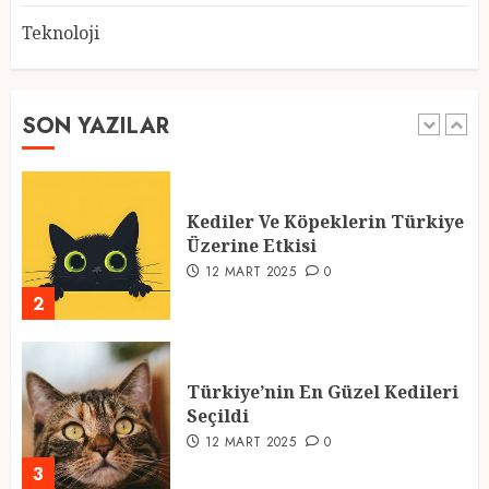
Teknoloji
2025 En İyi Yaz Tatilleri
21 MART 2025
0
SON YAZILAR
1
Kediler Ve Köpeklerin Türkiye
Üzerine Etkisi
12 MART 2025
0
2
Türkiye’nin En Güzel Kedileri
Seçildi
12 MART 2025
0
3