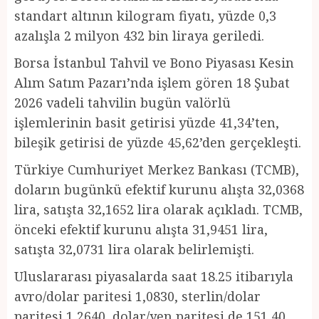
standart altının kilogram fiyatı, yüzde 0,3
azalışla 2 milyon 432 bin liraya geriledi.
Borsa İstanbul Tahvil ve Bono Piyasası Kesin
Alım Satım Pazarı’nda işlem gören 18 Şubat
2026 vadeli tahvilin bugün valörlü
işlemlerinin basit getirisi yüzde 41,34’ten,
bileşik getirisi de yüzde 45,62’den gerçekleşti.
Türkiye Cumhuriyet Merkez Bankası (TCMB),
doların bugünkü efektif kurunu alışta 32,0368
lira, satışta 32,1652 lira olarak açıkladı. TCMB,
önceki efektif kurunu alışta 31,9451 lira,
satışta 32,0731 lira olarak belirlemişti.
Uluslararası piyasalarda saat 18.25 itibarıyla
avro/dolar paritesi 1,0830, sterlin/dolar
paritesi 1,2640, dolar/yen paritesi de 151,40