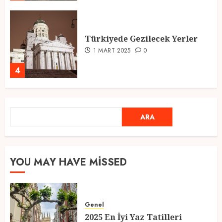
Türkiyede Gezilecek Yerler
1 MART 2025
0
4
Ramazan Ayı 2025: Manevi
ARA
ARA
Atmosfer ve Özel Hazırlıklar
28 ŞUBAT 2025
0
5
YOU MAY HAVE MISSED
2025 En İyi Yaz Tatilleri
Genel
21 MART 2025
0
2025 En İyi Yaz Tatilleri