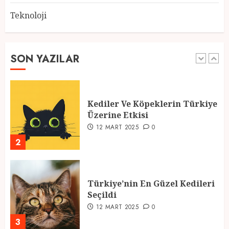
Teknoloji
2025 En İyi Yaz Tatilleri
21 MART 2025
0
SON YAZILAR
1
Kediler Ve Köpeklerin Türkiye
Üzerine Etkisi
12 MART 2025
0
2
Türkiye’nin En Güzel Kedileri
Seçildi
12 MART 2025
0
3