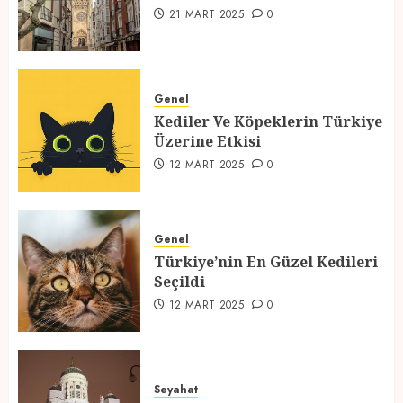
1
21 MART 2025
0
Kediler Ve Köpeklerin Türkiye
Üzerine Etkisi
Genel
Kediler Ve Köpeklerin Türkiye
12 MART 2025
0
Üzerine Etkisi
2
12 MART 2025
0
Türkiye’nin En Güzel Kedileri
Seçildi
Genel
Türkiye’nin En Güzel Kedileri
12 MART 2025
0
Seçildi
3
12 MART 2025
0
Türkiyede Gezilecek Yerler
Seyahat
1 MART 2025
0