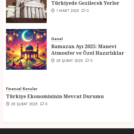
Türkiyede Gezilecek Yerler
4
1 MART 2025
0
Ramazan Ayı 2025: Manevi
Atmosfer ve Özel Hazırlıklar
Genel
Ramazan Ayı 2025: Manevi
28 ŞUBAT 2025
0
Atmosfer ve Özel Hazırlıklar
5
28 ŞUBAT 2025
0
Finansal Konular
Türkiye Ekonomisinin Mevcut Durumu
28 ŞUBAT 2025
0