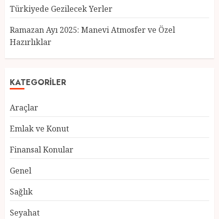
Türkiyede Gezilecek Yerler
Türkiye’nin En Güzel Kedileri
Seçildi
Ramazan Ayı 2025: Manevi Atmosfer ve Özel
12 MART 2025
0
Hazırlıklar
3
KATEGORILER
Türkiyede Gezilecek Yerler
Araçlar
1 MART 2025
0
4
Emlak ve Konut
Finansal Konular
Ramazan Ayı 2025: Manevi
Genel
Atmosfer ve Özel Hazırlıklar
28 ŞUBAT 2025
0
Sağlık
5
Seyahat