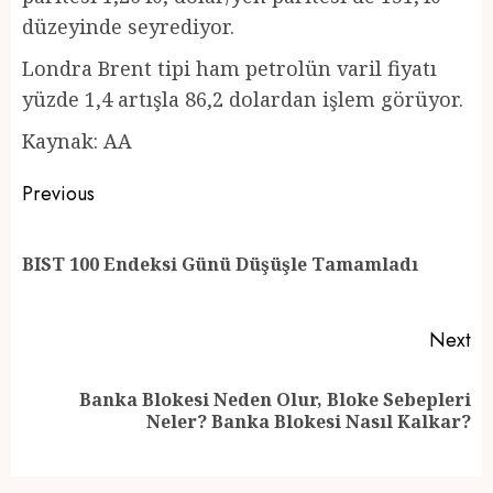
düzeyinde seyrediyor.
Londra Brent tipi ham petrolün varil fiyatı
yüzde 1,4 artışla 86,2 dolardan işlem görüyor.
Kaynak: AA
Post
Previous
navigation
Pr
BIST 100 Endeksi Günü Düşüşle Tamamladı
po
Next
Banka Blokesi Neden Olur, Bloke Sebepleri
Next
Neler? Banka Blokesi Nasıl Kalkar?
post: