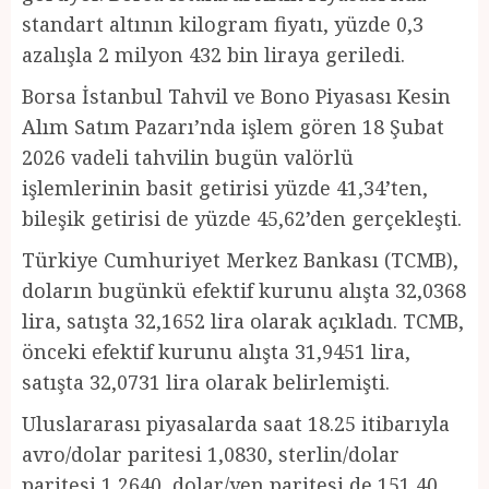
standart altının kilogram fiyatı, yüzde 0,3
azalışla 2 milyon 432 bin liraya geriledi.
Borsa İstanbul Tahvil ve Bono Piyasası Kesin
Alım Satım Pazarı’nda işlem gören 18 Şubat
2026 vadeli tahvilin bugün valörlü
işlemlerinin basit getirisi yüzde 41,34’ten,
bileşik getirisi de yüzde 45,62’den gerçekleşti.
Türkiye Cumhuriyet Merkez Bankası (TCMB),
doların bugünkü efektif kurunu alışta 32,0368
lira, satışta 32,1652 lira olarak açıkladı. TCMB,
önceki efektif kurunu alışta 31,9451 lira,
satışta 32,0731 lira olarak belirlemişti.
Uluslararası piyasalarda saat 18.25 itibarıyla
avro/dolar paritesi 1,0830, sterlin/dolar
paritesi 1,2640, dolar/yen paritesi de 151,40