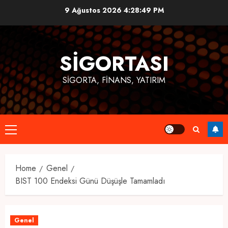
Skip
9 Ağustos 2026
4:28:49 PM
to
content
SIGORTASI
SIGORTA, FINANS, YATIRIM
Primary
Menu
Home
Genel
BIST 100 Endeksi Günü Düşüşle Tamamladı
Genel