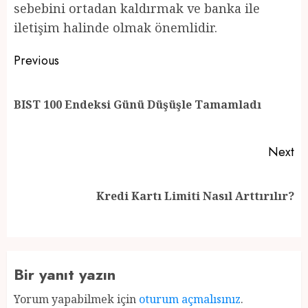
sebebini ortadan kaldırmak ve banka ile
iletişim halinde olmak önemlidir.
Post
Previous
navigation
Pr
BIST 100 Endeksi Günü Düşüşle Tamamladı
po
Next
Next
Kredi Kartı Limiti Nasıl Arttırılır?
post:
Bir yanıt yazın
Yorum yapabilmek için
oturum açmalısınız
.