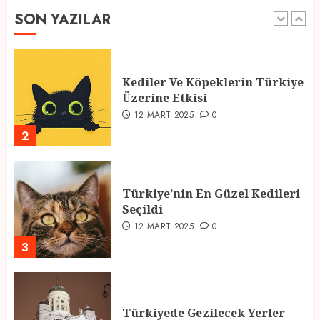
SON YAZILAR
1
Kediler Ve Köpeklerin Türkiye
Üzerine Etkisi
12 MART 2025
0
2
Türkiye’nin En Güzel Kedileri
Seçildi
12 MART 2025
0
3
Türkiyede Gezilecek Yerler