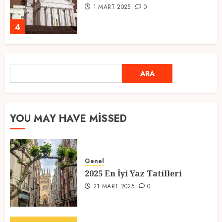
1 MART 2025
0
4
Ramazan Ayı 2025: Manevi
ARA
ARA
Atmosfer ve Özel Hazırlıklar
28 ŞUBAT 2025
0
5
YOU MAY HAVE MISSED
2025 En İyi Yaz Tatilleri
Genel
21 MART 2025
0
2025 En İyi Yaz Tatilleri
1
21 MART 2025
0
Kediler Ve Köpeklerin Türkiye