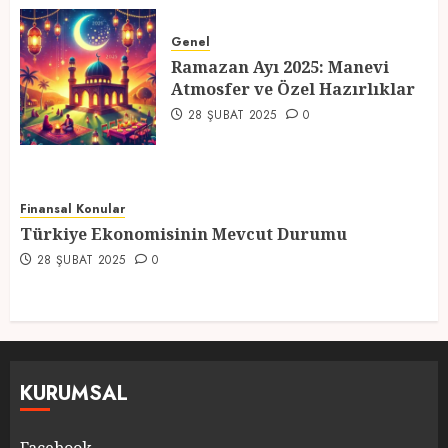
Ramazan Ayı 2025: Manevi
Atmosfer ve Özel Hazırlıklar
Genel
Ramazan Ayı 2025: Manevi
28 ŞUBAT 2025
0
Atmosfer ve Özel Hazırlıklar
5
28 ŞUBAT 2025
0
Finansal Konular
Türkiye Ekonomisinin Mevcut Durumu
28 ŞUBAT 2025
0
KURUMSAL