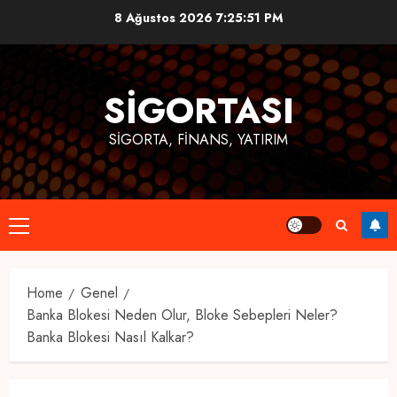
Skip
8 Ağustos 2026
7:25:52 PM
to
content
SIGORTASI
SIGORTA, FINANS, YATIRIM
Primary
Menu
Home
Genel
Banka Blokesi Neden Olur, Bloke Sebepleri Neler?
Banka Blokesi Nasıl Kalkar?