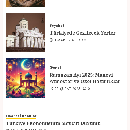
Türkiyede Gezilecek Yerler
Seyahat
1 MART 2025
0
Türkiyede Gezilecek Yerler
4
1 MART 2025
0
Ramazan Ayı 2025: Manevi
Atmosfer ve Özel Hazırlıklar
Genel
Ramazan Ayı 2025: Manevi
28 ŞUBAT 2025
0
Atmosfer ve Özel Hazırlıklar
5
28 ŞUBAT 2025
0
Finansal Konular
Türkiye Ekonomisinin Mevcut Durumu