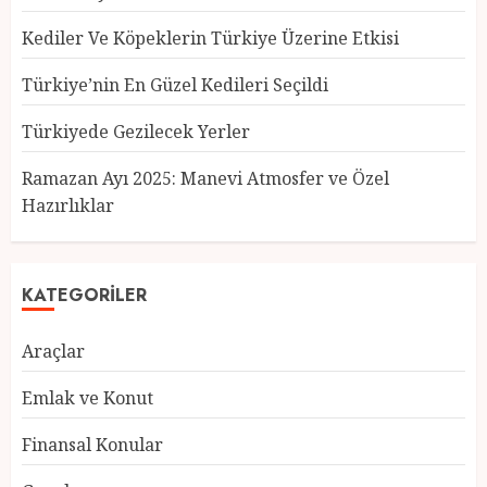
Kediler Ve Köpeklerin Türkiye Üzerine Etkisi
Türkiye’nin En Güzel Kedileri Seçildi
Türkiyede Gezilecek Yerler
Türkiye’nin En Güzel Kedileri
Seçildi
Ramazan Ayı 2025: Manevi Atmosfer ve Özel
12 MART 2025
0
Hazırlıklar
3
KATEGORILER
Türkiyede Gezilecek Yerler
Araçlar
1 MART 2025
0
4
Emlak ve Konut
Finansal Konular
Ramazan Ayı 2025: Manevi