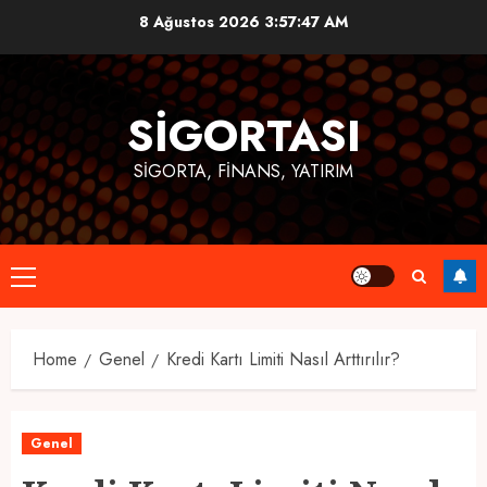
Skip
8 Ağustos 2026
3:57:48 AM
to
content
SIGORTASI
SIGORTA, FINANS, YATIRIM
Primary
Menu
Home
Genel
Kredi Kartı Limiti Nasıl Arttırılır?
Genel