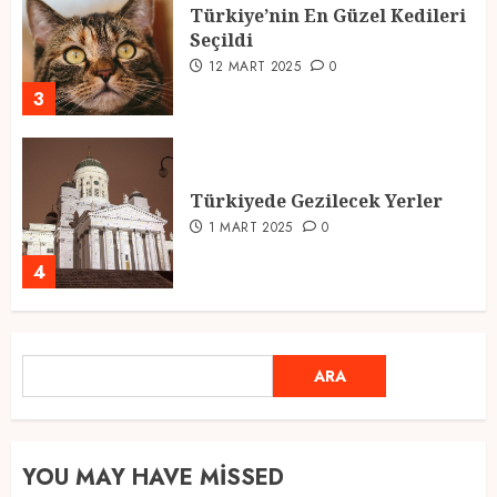
Türkiye’nin En Güzel Kedileri
Seçildi
12 MART 2025
0
3
Türkiyede Gezilecek Yerler
1 MART 2025
0
4
Ramazan Ayı 2025: Manevi
ARA
ARA
Atmosfer ve Özel Hazırlıklar
28 ŞUBAT 2025
0
5
YOU MAY HAVE MISSED