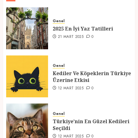
2025 En İyi Yaz Tatilleri
Genel
21 MART 2025
0
2025 En İyi Yaz Tatilleri
1
21 MART 2025
0
Kediler Ve Köpeklerin Türkiye
Üzerine Etkisi
Genel
Kediler Ve Köpeklerin Türkiye
12 MART 2025
0
Üzerine Etkisi
2
12 MART 2025
0
Türkiye’nin En Güzel Kedileri
Seçildi
Genel
Türkiye’nin En Güzel Kedileri
12 MART 2025
0
Seçildi
3
12 MART 2025
0