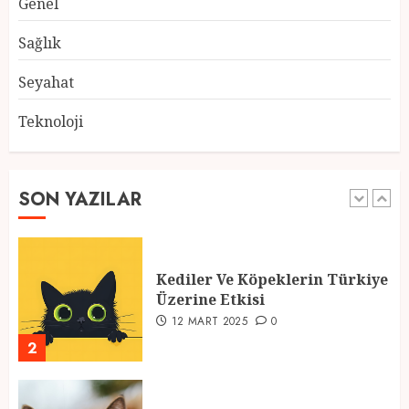
Genel
Atmosfer ve Özel Hazırlıklar
28 ŞUBAT 2025
0
Sağlık
5
Seyahat
Teknoloji
2025 En İyi Yaz Tatilleri
21 MART 2025
0
SON YAZILAR
1
Kediler Ve Köpeklerin Türkiye
Üzerine Etkisi
12 MART 2025
0
2