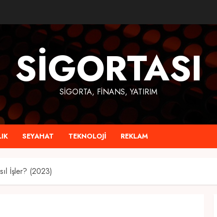
SIGORTASI
SIGORTA, FINANS, YATIRIM
IK
SEYAHAT
TEKNOLOJI
REKLAM
ıl İşler? (2023)