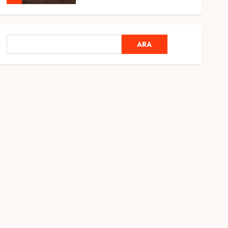
Genel
Ramazan Ayı 2025:
ARA
ARA
Manevi Atmosfer ve Özel
Hazırlıklar
28 ŞUBAT 2025
0
5
Genel
2025 En İyi Yaz Tatilleri
21 MART 2025
0
1
Genel
Kediler Ve Köpeklerin
Türkiye Üzerine Etkisi
12 MART 2025
0