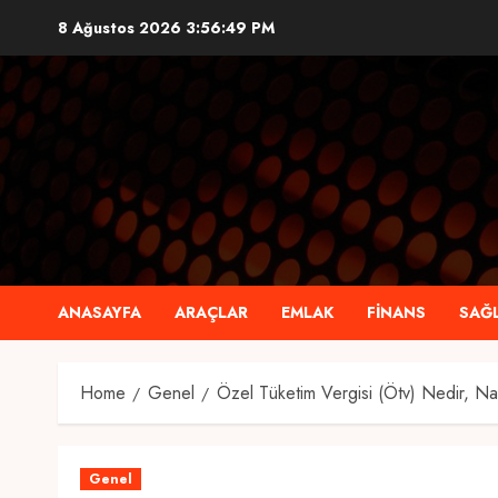
Skip
8 Ağustos 2026
3:56:50 PM
to
content
ANASAYFA
ARAÇLAR
EMLAK
FINANS
SAĞL
Home
Genel
Özel Tüketim Vergisi (Ötv) Nedir, Nas
Genel