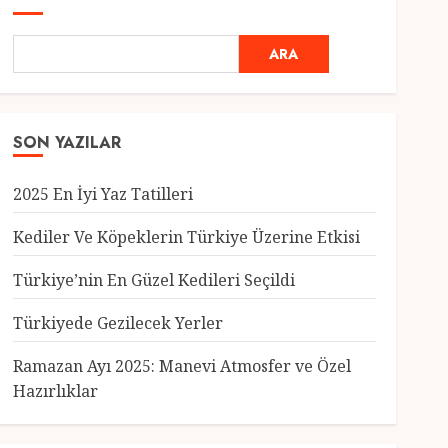
ARA
SON YAZILAR
2025 En İyi Yaz Tatilleri
Kediler Ve Köpeklerin Türkiye Üzerine Etkisi
Türkiye’nin En Güzel Kedileri Seçildi
Genel
Türkiyede Gezilecek Yerler
Türkiye’nin En Güzel
Kedileri Seçildi
Ramazan Ayı 2025: Manevi Atmosfer ve Özel
12 MART 2025
0
Hazırlıklar
3