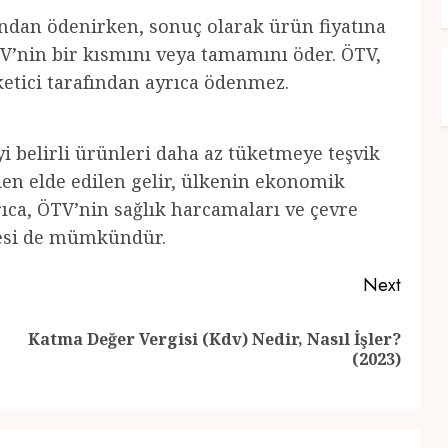
afından ödenirken, sonuç olarak ürün fiyatına
ÖTV’nin bir kısmını veya tamamını öder. ÖTV,
üketici tarafından ayrıca ödenmez.
yi belirli ürünleri daha az tüketmeye teşvik
den elde edilen gelir, ülkenin ekonomik
yrıca, ÖTV’nin sağlık harcamaları ve çevre
mesi de mümkündür.
Next
Katma Değer Vergisi (Kdv) Nedir, Nasıl İşler?
Previous
Next
(2023)
post:
post: