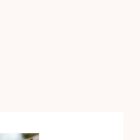
2
Genel
Türkiye’nin En Güzel
Kedileri Seçildi
12 MART 2025
0
3
Seyahat
Türkiyede Gezilecek
Yerler
1 MART 2025
0
4
Genel
Ramazan Ayı 2025:
Manevi Atmosfer ve Özel