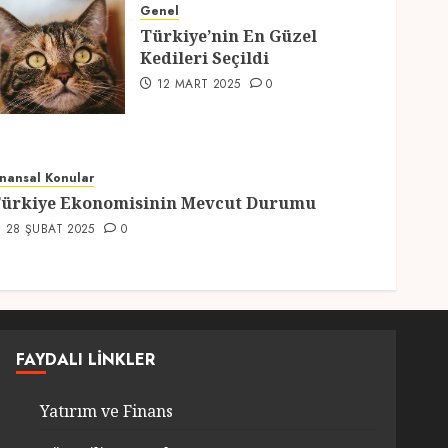
Hazırlıklar
Genel
28 ŞUBAT 2025
0
5
Türkiye’nin En Güzel
Kedileri Seçildi
12 MART 2025
0
inansal Konular
ürkiye Ekonomisinin Mevcut Durumu
28 ŞUBAT 2025
0
FAYDALI LINKLER
Yatırım ve Finans