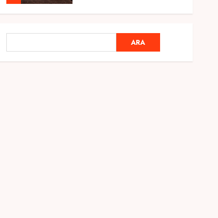
Genel
Ramazan Ayı 2025:
ARA
ARA
Manevi Atmosfer ve Özel
Hazırlıklar
28 ŞUBAT 2025
0
5
Genel
2025 En İyi Yaz Tatilleri
21 MART 2025
0
1
Genel
Kediler Ve Köpeklerin
Türkiye Üzerine Etkisi
12 MART 2025
0