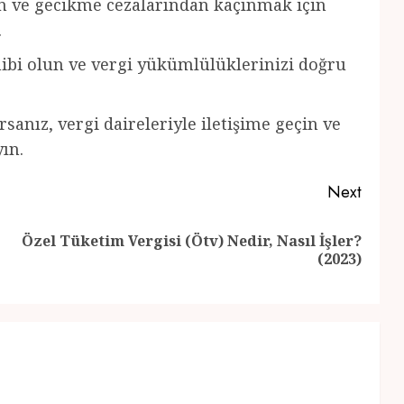
in ve gecikme cezalarından kaçınmak için
.
bi olun ve vergi yükümlülüklerinizi doğru
nız, vergi daireleriyle iletişime geçin ve
ın.
Next
Özel Tüketim Vergisi (Ötv) Nedir, Nasıl İşler?
Previous
Next
(2023)
post:
post: