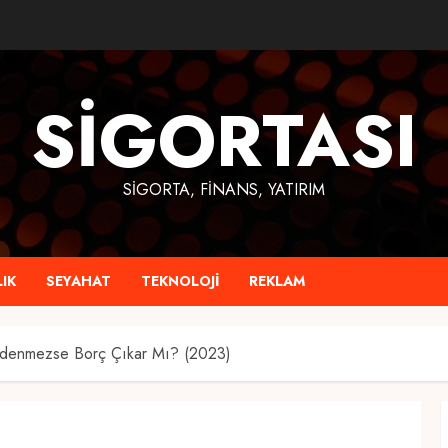
SIGORTASI
SIGORTA, FINANS, YATIRIM
IK
SEYAHAT
TEKNOLOJI
REKLAM
denmezse Borç Çıkar Mı? (2023)