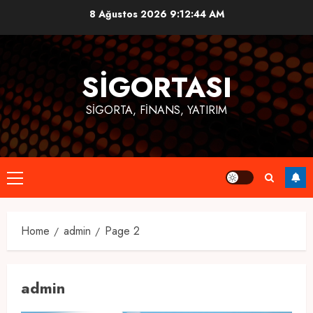
Skip
8 Ağustos 2026
9:12:45 AM
to
content
SIGORTASI
SIGORTA, FINANS, YATIRIM
Primary
Menu
Home
admin
Page 2
admin