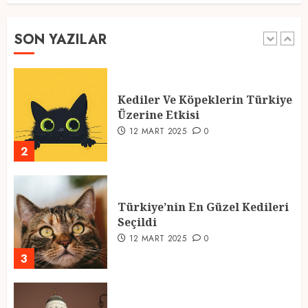
2025 En İyi Yaz Tatilleri
21 MART 2025
0
SON YAZILAR
1
Kediler Ve Köpeklerin Türkiye
Üzerine Etkisi
12 MART 2025
0
2
Türkiye’nin En Güzel Kedileri
Seçildi
12 MART 2025
0
3