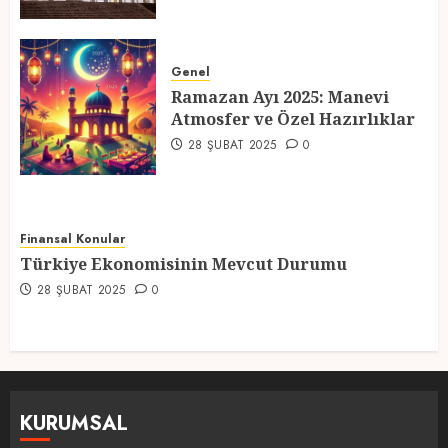
Ramazan Ayı 2025: Manevi
Atmosfer ve Özel Hazırlıklar
Genel
Ramazan Ayı 2025: Manevi
28 ŞUBAT 2025
0
Atmosfer ve Özel Hazırlıklar
5
28 ŞUBAT 2025
0
Finansal Konular
Türkiye Ekonomisinin Mevcut Durumu
28 ŞUBAT 2025
0
KURUMSAL