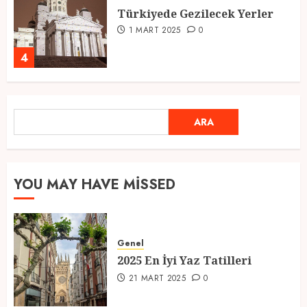
Türkiyede Gezilecek Yerler
1 MART 2025
0
4
Ramazan Ayı 2025: Manevi
ARA
ARA
Atmosfer ve Özel Hazırlıklar
28 ŞUBAT 2025
0
5
YOU MAY HAVE MISSED
2025 En İyi Yaz Tatilleri
Genel
21 MART 2025
0
2025 En İyi Yaz Tatilleri
1
21 MART 2025
0