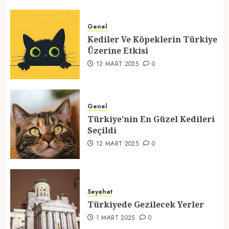
Kediler Ve Köpeklerin Türkiye
Üzerine Etkisi
Genel
Kediler Ve Köpeklerin Türkiye
12 MART 2025
0
Üzerine Etkisi
2
12 MART 2025
0
Türkiye’nin En Güzel Kedileri
Seçildi
Genel
Türkiye’nin En Güzel Kedileri
12 MART 2025
0
Seçildi
3
12 MART 2025
0
Türkiyede Gezilecek Yerler
Seyahat
1 MART 2025
0
Türkiyede Gezilecek Yerler
4
1 MART 2025
0