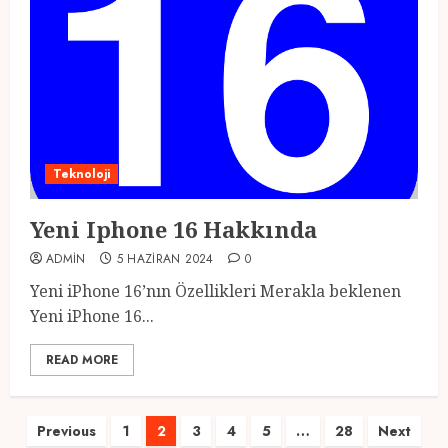
Teknoloji
Yeni Iphone 16 Hakkında
ADMIN
5 HAZIRAN 2024
0
Yeni iPhone 16’nın Özellikleri Merakla beklenen
Yeni iPhone 16...
READ MORE
Yazı
Previous
1
2
3
4
5
…
28
Next